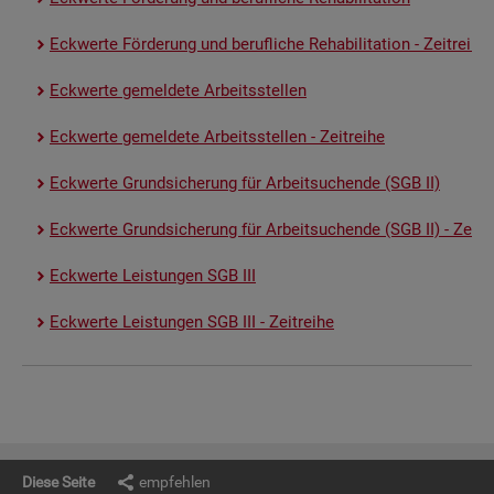
Eck­wer­te För­de­rung und be­ruf­li­che Re­ha­bi­li­ta­ti­on - Zeit­rei­he
Eck­wer­te ge­mel­de­te Ar­beits­stel­len
Eck­wer­te ge­mel­de­te Ar­beits­stel­len - Zeit­rei­he
Eck­wer­te Grund­si­che­rung für Ar­beit­su­chen­de (SGB II)
Eck­wer­te Grund­si­che­rung für Ar­beit­su­chen­de (SGB II) - Zeit­re
Eck­wer­te Leis­tun­gen SGB III
Eck­wer­te Leis­tun­gen SGB III - Zeit­rei­he
Diese Seite
empfehlen