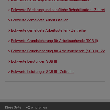
Eck­wer­te För­de­rung und be­ruf­li­che Re­ha­bi­li­ta­ti­on - Zeit­rei­he
Eck­wer­te ge­mel­de­te Ar­beits­stel­len
Eck­wer­te ge­mel­de­te Ar­beits­stel­len - Zeit­rei­he
Eck­wer­te Grund­si­che­rung für Ar­beit­su­chen­de (SGB II)
Eck­wer­te Grund­si­che­rung für Ar­beit­su­chen­de (SGB II) - Zeit­re
Eck­wer­te Leis­tun­gen SGB III
Eck­wer­te Leis­tun­gen SGB III - Zeit­rei­he
Diese Seite
empfehlen