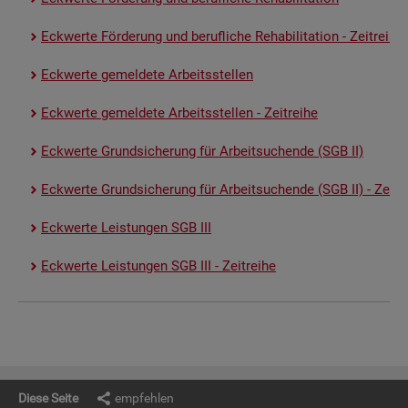
Eck­wer­te För­de­rung und be­ruf­li­che Re­ha­bi­li­ta­ti­on - Zeit­rei­he
Eck­wer­te ge­mel­de­te Ar­beits­stel­len
Eck­wer­te ge­mel­de­te Ar­beits­stel­len - Zeit­rei­he
Eck­wer­te Grund­si­che­rung für Ar­beit­su­chen­de (SGB II)
Eck­wer­te Grund­si­che­rung für Ar­beit­su­chen­de (SGB II) - Zeit­re
Eck­wer­te Leis­tun­gen SGB III
Eck­wer­te Leis­tun­gen SGB III - Zeit­rei­he
Diese Seite
empfehlen