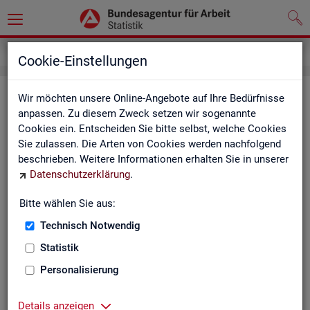
Service
API
Cookie-Einstellungen
In­for­ma­tio­nen zu Schnitt­stel­len für
Wir möchten unsere Online-Angebote auf Ihre Bedürfnisse
anpassen. Zu diesem Zweck setzen wir sogenannte
au­to­ma­ti­sier­te Da­ten­ab­fra­gen
Cookies ein. Entscheiden Sie bitte selbst, welche Cookies
(API)
Sie zulassen. Die Arten von Cookies werden nachfolgend
beschrieben. Weitere Informationen erhalten Sie in unserer
Seit De­zem­ber 2025 bie­tet die Sta­tis­tik der Bun­des­agen­tur
Datenschutzerklärung
.
für Ar­beit die Mög­lich­keit, Daten per Schnitt­stel­le au­to­ma­ti­
Bitte wählen Sie aus:
siert zu über­ge­ben.
Technisch Notwendig
An­hand der in­ter­ak­ti­ven Sta­tis­ti­ken "Ak­tu­el­le Eck­wer­te" wurde
Statistik
an­ge­legt. Per­spek­ti­visch sol­len die Daten un­se­rer in­ter­ak­ti­ven
ten­ban­ken und in­ter­ak­ti­ve Ta­bel­len) per API ab­ruf­bar sein. Ha
Personalisierung
Be­darf oder Fra­gen, dann kon­tak­tie­ren Sie uns gerne über dies
Details anzeigen