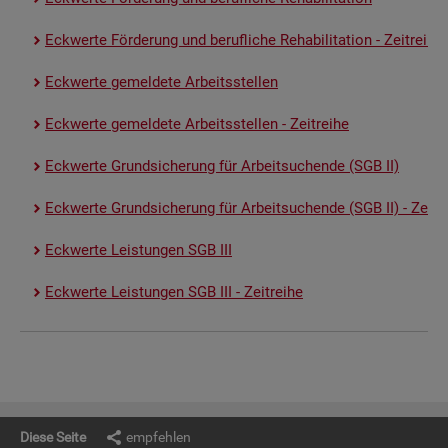
Eck­wer­te För­de­rung und be­ruf­li­che Re­ha­bi­li­ta­ti­on - Zeit­rei­he
Eck­wer­te ge­mel­de­te Ar­beits­stel­len
Eck­wer­te ge­mel­de­te Ar­beits­stel­len - Zeit­rei­he
Eck­wer­te Grund­si­che­rung für Ar­beit­su­chen­de (SGB II)
Eck­wer­te Grund­si­che­rung für Ar­beit­su­chen­de (SGB II) - Zeit­re
Eck­wer­te Leis­tun­gen SGB III
Eck­wer­te Leis­tun­gen SGB III - Zeit­rei­he
Diese Seite
empfehlen