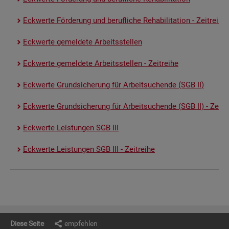
Eck­wer­te För­de­rung und be­ruf­li­che Re­ha­bi­li­ta­ti­on - Zeit­rei­he
Eck­wer­te ge­mel­de­te Ar­beits­stel­len
Eck­wer­te ge­mel­de­te Ar­beits­stel­len - Zeit­rei­he
Eck­wer­te Grund­si­che­rung für Ar­beit­su­chen­de (SGB II)
Eck­wer­te Grund­si­che­rung für Ar­beit­su­chen­de (SGB II) - Zeit­re
Eck­wer­te Leis­tun­gen SGB III
Eck­wer­te Leis­tun­gen SGB III - Zeit­rei­he
Diese Seite
empfehlen