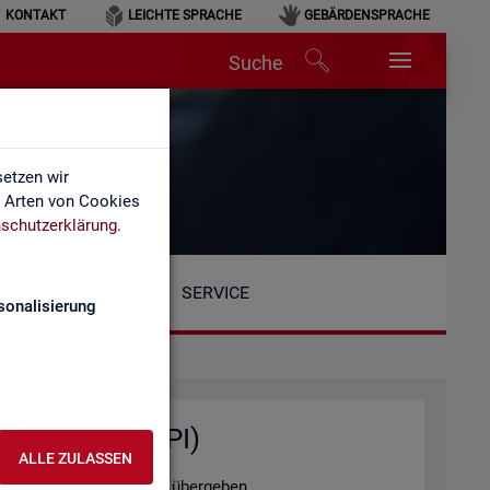
KONTAKT
LEICHTE SPRACHE
GEBÄRDENSPRACHE
Suche
etzen wir
e Arten von Cookies
schutzerklärung
.
SERVICE
sonalisierung
ten­ab­fra­gen (API)
ALLE ZULASSEN
tel­le au­to­ma­ti­siert zu über­ge­ben.