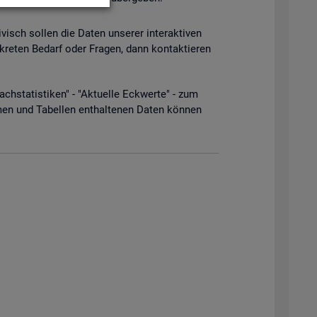
­visch sol­len die Daten un­se­rer in­ter­ak­ti­ven
­kre­ten Be­darf oder Fra­gen, dann kon­tak­tie­ren
­sta­tis­ti­ken" - "Ak­tu­el­le Eck­wer­te" - zum
men und Ta­bel­len ent­hal­te­nen Daten kön­nen