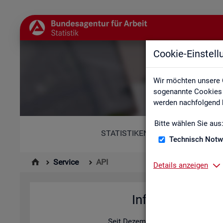
Cookie-Einstel
Wir möchten unsere 
sogenannte Cookies e
werden nachfolgend b
Bitte wählen Sie aus
STATISTIKEN
Technisch Notw
Service
API
Details anzeigen
In­for­ma­tio­nen z
Seit De­zem­ber 2025 bie­tet die Sta­ti