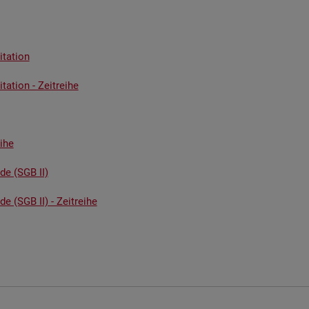
ta­ti­on
ta­ti­on - Zeit­rei­he
i­he
­de (SGB II)
de (SGB II) - Zeit­rei­he