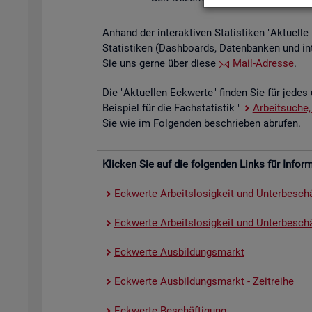
An­hand der in­ter­ak­ti­ven Sta­tis­ti­ken "Ak­tu­el
Sta­tis­ti­ken (Da­sh­boards, Da­ten­ban­ken und in
Sie uns gerne über diese
Mail-Adres­se
.
Die "Ak­tu­el­len Eck­wer­te" fin­den Sie für jedes 
Bei­spiel für die Fach­sta­tis­tik "
Ar­beit­su­che,
Sie wie im Fol­gen­den be­schrie­ben ab­ru­fen.
Kli­cken Sie auf die fol­gen­den Links für In­for­ma
Eck­wer­te Ar­beits­lo­sig­keit und Un­ter­be­schä
Eck­wer­te Ar­beits­lo­sig­keit und Un­ter­be­schäf
Eck­wer­te Aus­bil­dungs­markt
Eck­wer­te Aus­bil­dungs­markt - Zeit­rei­he
Eck­wer­te Be­schäf­ti­gung