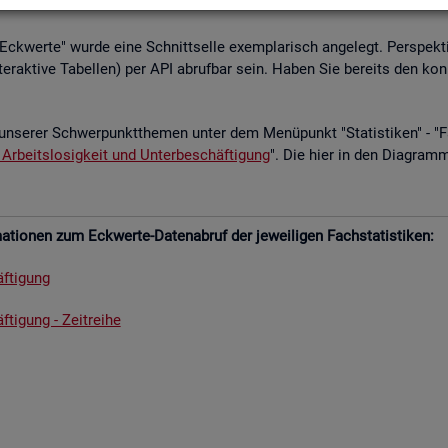
­le Eck­wer­te" wurde eine Schnitt­sel­le ex­em­pla­risch an­ge­legt. Per­spek­ti
­ter­ak­ti­ve Ta­bel­len) per API ab­ruf­bar sein. Haben Sie be­reits den kon
un­se­rer Schwer­punkt­the­men unter dem Me­nü­punkt "Sta­tis­ti­ken" - "Fach
 Ar­beits­lo­sig­keit und Un­ter­be­schäf­ti­gung
". Die hier in den Dia­gram­
­tio­nen zum Eck­wer­te-Da­ten­ab­ruf der je­wei­li­gen Fach­sta­tis­ti­ken:
f­ti­gung
­ti­gung - Zeit­rei­he