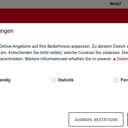
INHALT
lungen
API
Online-Angebote auf Ihre Bedürfnisse anpassen. Zu diesem Zweck s
in. Entscheiden Sie bitte selbst, welche Cookies Sie zulassen. Di
eschrieben. Weitere Informationen erhalten Sie in unserer
Daten
:
GRUNDLAGEN
endig
Statistik
Per
u Schnitt­stel­len für au­to­ma­ti­sier­te Da­
AUSWAHL BESTÄTIGEN
s­tik der Bun­des­agen­tur für Ar­beit die Mög­lich­keit, Daten per Schnitt­s