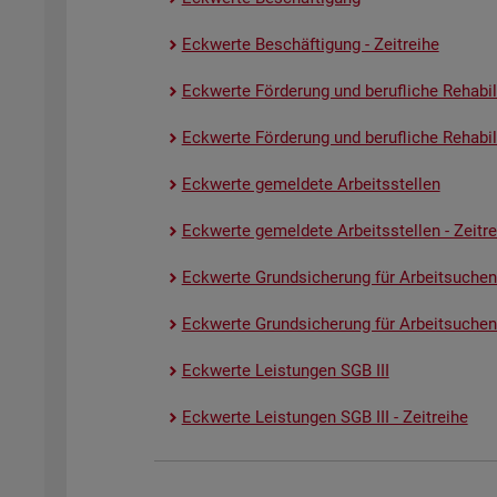
Eck­wer­te Be­schäf­ti­gung - Zeit­rei­he
Eck­wer­te För­de­rung und be­ruf­li­che Re­ha­bi­li­
Eck­wer­te För­de­rung und be­ruf­li­che Re­ha­bi­li­
Eck­wer­te ge­mel­de­te Ar­beits­stel­len
Eck­wer­te ge­mel­de­te Ar­beits­stel­len - Zeit­re
Eck­wer­te Grund­si­che­rung für Ar­beit­su­chen
Eck­wer­te Grund­si­che­rung für Ar­beit­su­chen­
Eck­wer­te Leis­tun­gen SGB III
Eck­wer­te Leis­tun­gen SGB III - Zeit­rei­he