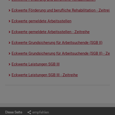
Eck­wer­te För­de­rung und be­ruf­li­che Re­ha­bi­li­ta­ti­on - Zeit­rei­he
Eck­wer­te ge­mel­de­te Ar­beits­stel­len
Eck­wer­te ge­mel­de­te Ar­beits­stel­len - Zeit­rei­he
Eck­wer­te Grund­si­che­rung für Ar­beit­su­chen­de (SGB II)
Eck­wer­te Grund­si­che­rung für Ar­beit­su­chen­de (SGB II) - Zeit­re
Eck­wer­te Leis­tun­gen SGB III
Eck­wer­te Leis­tun­gen SGB III - Zeit­rei­he
Diese Seite
empfehlen