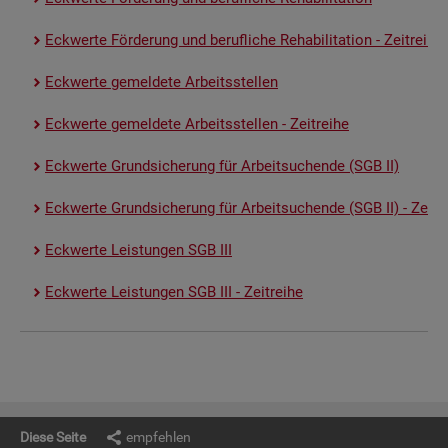
Eck­wer­te För­de­rung und be­ruf­li­che Re­ha­bi­li­ta­ti­on - Zeit­rei­he
Eck­wer­te ge­mel­de­te Ar­beits­stel­len
Eck­wer­te ge­mel­de­te Ar­beits­stel­len - Zeit­rei­he
Eck­wer­te Grund­si­che­rung für Ar­beit­su­chen­de (SGB II)
Eck­wer­te Grund­si­che­rung für Ar­beit­su­chen­de (SGB II) - Zeit­re
Eck­wer­te Leis­tun­gen SGB III
Eck­wer­te Leis­tun­gen SGB III - Zeit­rei­he
Diese Seite
empfehlen