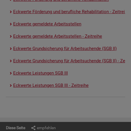
Eck­wer­te För­de­rung und be­ruf­li­che Re­ha­bi­li­ta­ti­on - Zeit­rei­he
Eck­wer­te ge­mel­de­te Ar­beits­stel­len
Eck­wer­te ge­mel­de­te Ar­beits­stel­len - Zeit­rei­he
Eck­wer­te Grund­si­che­rung für Ar­beit­su­chen­de (SGB II)
Eck­wer­te Grund­si­che­rung für Ar­beit­su­chen­de (SGB II) - Zeit­re
Eck­wer­te Leis­tun­gen SGB III
Eck­wer­te Leis­tun­gen SGB III - Zeit­rei­he
Diese Seite
empfehlen