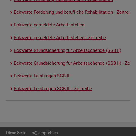
Eck­wer­te För­de­rung und be­ruf­li­che Re­ha­bi­li­ta­ti­on - Zeit­rei­he
Eck­wer­te ge­mel­de­te Ar­beits­stel­len
Eck­wer­te ge­mel­de­te Ar­beits­stel­len - Zeit­rei­he
Eck­wer­te Grund­si­che­rung für Ar­beit­su­chen­de (SGB II)
Eck­wer­te Grund­si­che­rung für Ar­beit­su­chen­de (SGB II) - Zeit­re
Eck­wer­te Leis­tun­gen SGB III
Eck­wer­te Leis­tun­gen SGB III - Zeit­rei­he
Diese Seite
empfehlen