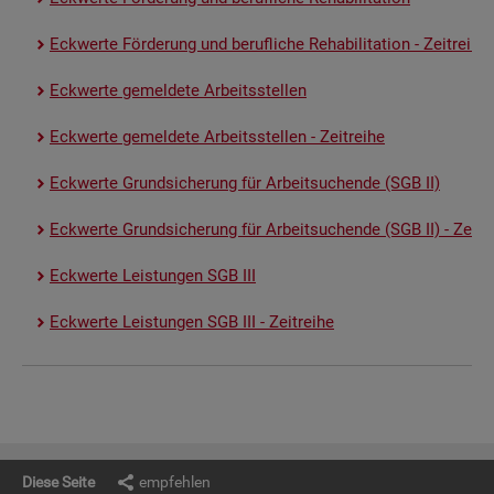
Eck­wer­te För­de­rung und be­ruf­li­che Re­ha­bi­li­ta­ti­on - Zeit­rei­he
Eck­wer­te ge­mel­de­te Ar­beits­stel­len
Eck­wer­te ge­mel­de­te Ar­beits­stel­len - Zeit­rei­he
Eck­wer­te Grund­si­che­rung für Ar­beit­su­chen­de (SGB II)
Eck­wer­te Grund­si­che­rung für Ar­beit­su­chen­de (SGB II) - Zeit­re
Eck­wer­te Leis­tun­gen SGB III
Eck­wer­te Leis­tun­gen SGB III - Zeit­rei­he
Diese Seite
empfehlen