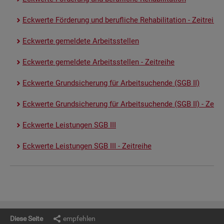
Eck­wer­te För­de­rung und be­ruf­li­che Re­ha­bi­li­ta­ti­on - Zeit­rei­he
Eck­wer­te ge­mel­de­te Ar­beits­stel­len
Eck­wer­te ge­mel­de­te Ar­beits­stel­len - Zeit­rei­he
Eck­wer­te Grund­si­che­rung für Ar­beit­su­chen­de (SGB II)
Eck­wer­te Grund­si­che­rung für Ar­beit­su­chen­de (SGB II) - Zeit­re
Eck­wer­te Leis­tun­gen SGB III
Eck­wer­te Leis­tun­gen SGB III - Zeit­rei­he
Diese Seite
empfehlen