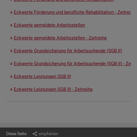
Eck­wer­te För­de­rung und be­ruf­li­che Re­ha­bi­li­ta­ti­on - Zeit­rei­he
Eck­wer­te ge­mel­de­te Ar­beits­stel­len
Eck­wer­te ge­mel­de­te Ar­beits­stel­len - Zeit­rei­he
Eck­wer­te Grund­si­che­rung für Ar­beit­su­chen­de (SGB II)
Eck­wer­te Grund­si­che­rung für Ar­beit­su­chen­de (SGB II) - Zeit­re
Eck­wer­te Leis­tun­gen SGB III
Eck­wer­te Leis­tun­gen SGB III - Zeit­rei­he
Diese Seite
empfehlen