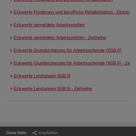
Eck­wer­te För­de­rung und be­ruf­li­che Re­ha­bi­li­ta­ti­on - Zeit­rei­he
Eck­wer­te ge­mel­de­te Ar­beits­stel­len
Eck­wer­te ge­mel­de­te Ar­beits­stel­len - Zeit­rei­he
Eck­wer­te Grund­si­che­rung für Ar­beit­su­chen­de (SGB II)
Eck­wer­te Grund­si­che­rung für Ar­beit­su­chen­de (SGB II) - Zeit­re
Eck­wer­te Leis­tun­gen SGB III
Eck­wer­te Leis­tun­gen SGB III - Zeit­rei­he
Diese Seite
empfehlen