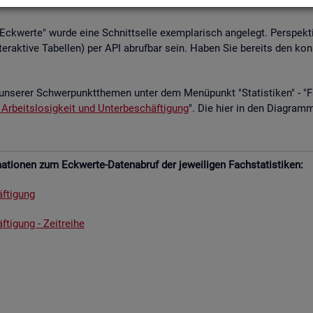
­le Eck­wer­te" wurde eine Schnitt­sel­le ex­em­pla­risch an­ge­legt. Per­spek­ti
­ter­ak­ti­ve Ta­bel­len) per API ab­ruf­bar sein. Haben Sie be­reits den kon
un­se­rer Schwer­punkt­the­men unter dem Me­nü­punkt "Sta­tis­ti­ken" - "Fach
 Ar­beits­lo­sig­keit und Un­ter­be­schäf­ti­gung
". Die hier in den Dia­gram­
­tio­nen zum Eck­wer­te-Da­ten­ab­ruf der je­wei­li­gen Fach­sta­tis­ti­ken:
f­ti­gung
­ti­gung - Zeit­rei­he