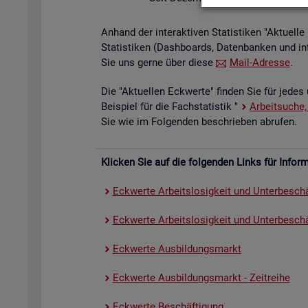
An­hand der in­ter­ak­ti­ven Sta­tis­ti­ken "Ak­tu­el
Sta­tis­ti­ken (Da­sh­boards, Da­ten­ban­ken und in
Sie uns gerne über diese
Mail-Adres­se
.
Die "Ak­tu­el­len Eck­wer­te" fin­den Sie für jedes 
Bei­spiel für die Fach­sta­tis­tik "
Ar­beit­su­che,
Sie wie im Fol­gen­den be­schrie­ben ab­ru­fen.
Kli­cken Sie auf die fol­gen­den Links für In­for­ma
Eck­wer­te Ar­beits­lo­sig­keit und Un­ter­be­schä
Eck­wer­te Ar­beits­lo­sig­keit und Un­ter­be­schäf
Eck­wer­te Aus­bil­dungs­markt
Eck­wer­te Aus­bil­dungs­markt - Zeit­rei­he
Eck­wer­te Be­schäf­ti­gung