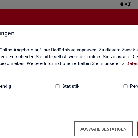
INHALT
lungen
API
Online-Angebote auf Ihre Bedürfnisse anpassen. Zu diesem Zweck s
in. Entscheiden Sie bitte selbst, welche Cookies Sie zulassen. Di
eschrieben. Weitere Informationen erhalten Sie in unserer
Daten
:
GRUNDLAGEN
endig
Statistik
Per
u Schnitt­stel­len für au­to­ma­ti­sier­te Da­
AUSWAHL BESTÄTIGEN
s­tik der Bun­des­agen­tur für Ar­beit die Mög­lich­keit, Daten per Schnitt­s