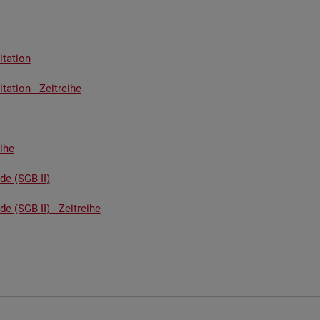
ta­ti­on
ta­ti­on - Zeit­rei­he
i­he
­de (SGB II)
de (SGB II) - Zeit­rei­he