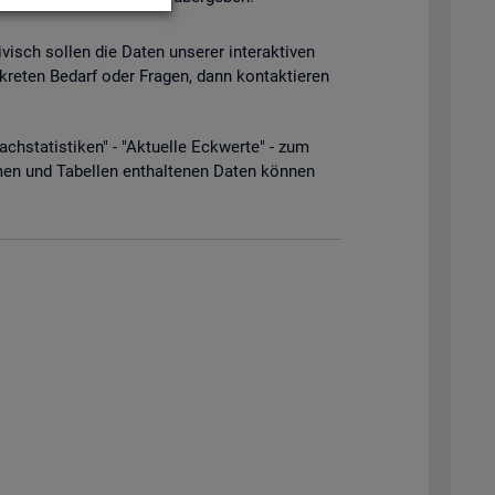
­visch sol­len die Daten un­se­rer in­ter­ak­ti­ven
­kre­ten Be­darf oder Fra­gen, dann kon­tak­tie­ren
­sta­tis­ti­ken" - "Ak­tu­el­le Eck­wer­te" - zum
men und Ta­bel­len ent­hal­te­nen Daten kön­nen