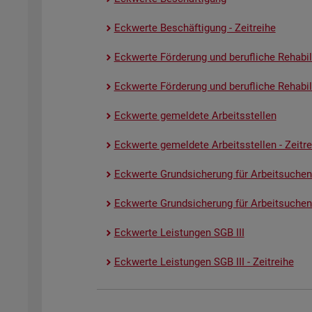
Eck­wer­te Be­schäf­ti­gung - Zeit­rei­he
Eck­wer­te För­de­rung und be­ruf­li­che Re­ha­bi­li­
Eck­wer­te För­de­rung und be­ruf­li­che Re­ha­bi­li­
Eck­wer­te ge­mel­de­te Ar­beits­stel­len
Eck­wer­te ge­mel­de­te Ar­beits­stel­len - Zeit­re
Eck­wer­te Grund­si­che­rung für Ar­beit­su­chen
Eck­wer­te Grund­si­che­rung für Ar­beit­su­chen­
Eck­wer­te Leis­tun­gen SGB III
Eck­wer­te Leis­tun­gen SGB III - Zeit­rei­he