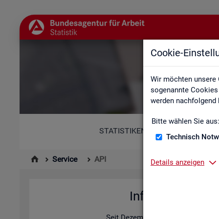
Cookie-Einstel
Wir möchten unsere 
sogenannte Cookies e
werden nachfolgend b
Bitte wählen Sie aus
STATISTIKEN
Technisch Notw
Service
API
Details anzeigen
In­for­ma­tio­nen z
Seit De­zem­ber 2025 bie­tet die Sta­ti