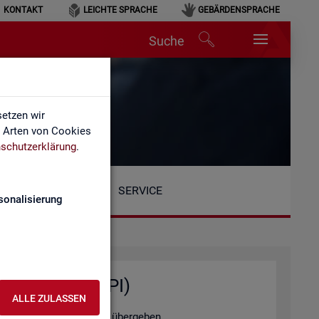
KONTAKT
LEICHTE SPRACHE
GEBÄRDENSPRACHE
Suche
etzen wir
e Arten von Cookies
schutzerklärung
.
SERVICE
sonalisierung
ten­ab­fra­gen (API)
ALLE ZULASSEN
tel­le au­to­ma­ti­siert zu über­ge­ben.