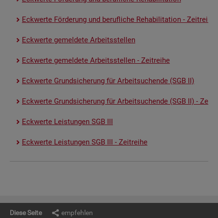
Eck­wer­te För­de­rung und be­ruf­li­che Re­ha­bi­li­ta­ti­on - Zeit­rei­he
Eck­wer­te ge­mel­de­te Ar­beits­stel­len
Eck­wer­te ge­mel­de­te Ar­beits­stel­len - Zeit­rei­he
Eck­wer­te Grund­si­che­rung für Ar­beit­su­chen­de (SGB II)
Eck­wer­te Grund­si­che­rung für Ar­beit­su­chen­de (SGB II) - Zeit­re
Eck­wer­te Leis­tun­gen SGB III
Eck­wer­te Leis­tun­gen SGB III - Zeit­rei­he
Diese Seite
empfehlen