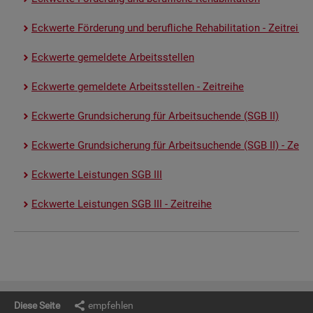
Eck­wer­te För­de­rung und be­ruf­li­che Re­ha­bi­li­ta­ti­on - Zeit­rei­he
Eck­wer­te ge­mel­de­te Ar­beits­stel­len
Eck­wer­te ge­mel­de­te Ar­beits­stel­len - Zeit­rei­he
Eck­wer­te Grund­si­che­rung für Ar­beit­su­chen­de (SGB II)
Eck­wer­te Grund­si­che­rung für Ar­beit­su­chen­de (SGB II) - Zeit­re
Eck­wer­te Leis­tun­gen SGB III
Eck­wer­te Leis­tun­gen SGB III - Zeit­rei­he
Diese Seite
empfehlen