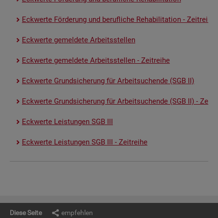
Eck­wer­te För­de­rung und be­ruf­li­che Re­ha­bi­li­ta­ti­on - Zeit­rei­he
Eck­wer­te ge­mel­de­te Ar­beits­stel­len
Eck­wer­te ge­mel­de­te Ar­beits­stel­len - Zeit­rei­he
Eck­wer­te Grund­si­che­rung für Ar­beit­su­chen­de (SGB II)
Eck­wer­te Grund­si­che­rung für Ar­beit­su­chen­de (SGB II) - Zeit­re
Eck­wer­te Leis­tun­gen SGB III
Eck­wer­te Leis­tun­gen SGB III - Zeit­rei­he
Diese Seite
empfehlen