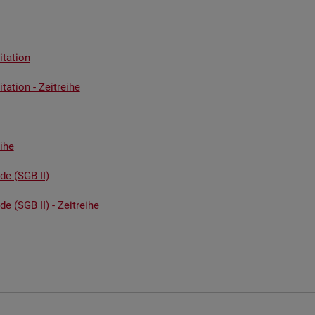
ta­ti­on
ta­ti­on - Zeit­rei­he
i­he
­de (SGB II)
de (SGB II) - Zeit­rei­he