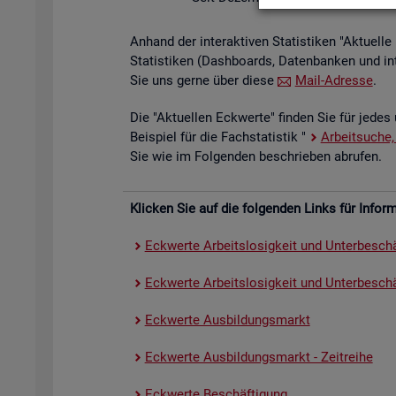
An­hand der in­ter­ak­ti­ven Sta­tis­ti­ken "Ak­tu­el
Sta­tis­ti­ken (Da­sh­boards, Da­ten­ban­ken und in
Sie uns gerne über diese
Mail-Adres­se
.
Die "Ak­tu­el­len Eck­wer­te" fin­den Sie für jedes 
Bei­spiel für die Fach­sta­tis­tik "
Ar­beit­su­che,
Sie wie im Fol­gen­den be­schrie­ben ab­ru­fen.
Kli­cken Sie auf die fol­gen­den Links für In­for­ma
Eck­wer­te Ar­beits­lo­sig­keit und Un­ter­be­schä
Eck­wer­te Ar­beits­lo­sig­keit und Un­ter­be­schäf
Eck­wer­te Aus­bil­dungs­markt
Eck­wer­te Aus­bil­dungs­markt - Zeit­rei­he
Eck­wer­te Be­schäf­ti­gung