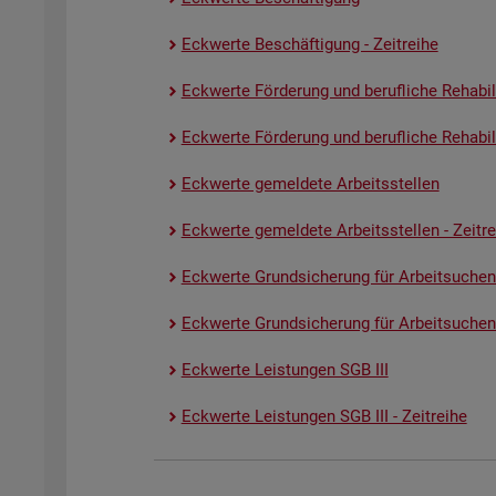
Eck­wer­te Be­schäf­ti­gung - Zeit­rei­he
Eck­wer­te För­de­rung und be­ruf­li­che Re­ha­bi­li­
Eck­wer­te För­de­rung und be­ruf­li­che Re­ha­bi­li­
Eck­wer­te ge­mel­de­te Ar­beits­stel­len
Eck­wer­te ge­mel­de­te Ar­beits­stel­len - Zeit­re
Eck­wer­te Grund­si­che­rung für Ar­beit­su­chen
Eck­wer­te Grund­si­che­rung für Ar­beit­su­chen­
Eck­wer­te Leis­tun­gen SGB III
Eck­wer­te Leis­tun­gen SGB III - Zeit­rei­he