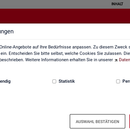
INHALT
lungen
API
Online-Angebote auf Ihre Bedürfnisse anpassen. Zu diesem Zweck s
in. Entscheiden Sie bitte selbst, welche Cookies Sie zulassen. Di
eschrieben. Weitere Informationen erhalten Sie in unserer
Daten
:
GRUNDLAGEN
endig
Statistik
Per
u Schnitt­stel­len für au­to­ma­ti­sier­te Da­
AUSWAHL BESTÄTIGEN
s­tik der Bun­des­agen­tur für Ar­beit die Mög­lich­keit, Daten per Schnitt­s