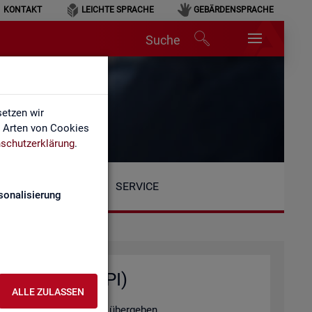
KONTAKT
LEICHTE SPRACHE
GEBÄRDENSPRACHE
Suche
etzen wir
e Arten von Cookies
schutzerklärung
.
SERVICE
sonalisierung
ten­ab­fra­gen (API)
ALLE ZULASSEN
tel­le au­to­ma­ti­siert zu über­ge­ben.