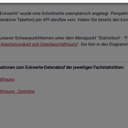
­le Eck­wer­te" wurde eine Schnitt­sel­le ex­em­pla­risch an­ge­legt. Per­spek­ti
­ter­ak­ti­ve Ta­bel­len) per API ab­ruf­bar sein. Haben Sie be­reits den kon
un­se­rer Schwer­punkt­the­men unter dem Me­nü­punkt "Sta­tis­ti­ken" - "Fach
 Ar­beits­lo­sig­keit und Un­ter­be­schäf­ti­gung
". Die hier in den Dia­gram­
­tio­nen zum Eck­wer­te-Da­ten­ab­ruf der je­wei­li­gen Fach­sta­tis­ti­ken:
f­ti­gung
­ti­gung - Zeit­rei­he