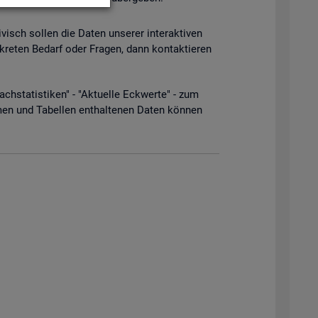
­visch sol­len die Daten un­se­rer in­ter­ak­ti­ven
­kre­ten Be­darf oder Fra­gen, dann kon­tak­tie­ren
­sta­tis­ti­ken" - "Ak­tu­el­le Eck­wer­te" - zum
men und Ta­bel­len ent­hal­te­nen Daten kön­nen