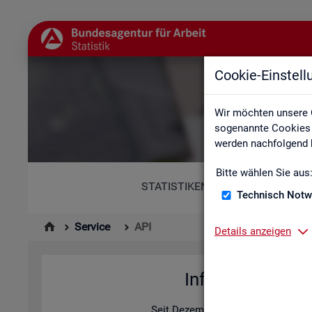
Cookie-Einstel
Wir möchten unsere 
sogenannte Cookies e
werden nachfolgend b
Bitte wählen Sie aus
STATISTIKEN
Technisch Notw
Service
API
Details anzeigen
In­for­ma­tio­nen z
Seit De­zem­ber 2025 bie­tet die Sta­ti