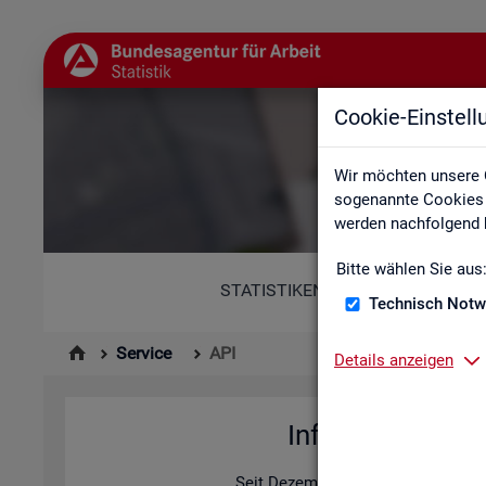
Cookie-Einstel
Wir möchten unsere 
sogenannte Cookies e
werden nachfolgend b
Bitte wählen Sie aus
STATISTIKEN
Technisch Notw
Service
API
Details anzeigen
In­for­ma­tio­nen z
Seit De­zem­ber 2025 bie­tet die Sta­ti