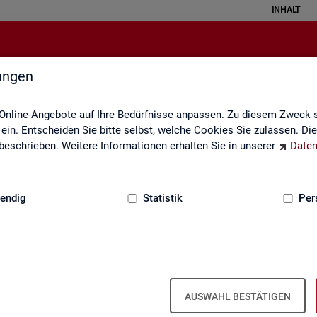
INHALT
lungen
API
Online-Angebote auf Ihre Bedürfnisse anpassen. Zu diesem Zweck s
in. Entscheiden Sie bitte selbst, welche Cookies Sie zulassen. Di
eschrieben. Weitere Informationen erhalten Sie in unserer
Daten
:
GRUNDLAGEN
endig
Statistik
Per
u Schnitt­stel­len für au­to­ma­ti­sier­te Da­
AUSWAHL BESTÄTIGEN
s­tik der Bun­des­agen­tur für Ar­beit die Mög­lich­keit, Daten per Schnitt­s