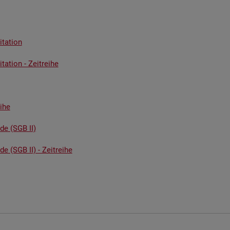
ta­ti­on
ta­ti­on - Zeit­rei­he
i­he
­de (SGB II)
de (SGB II) - Zeit­rei­he