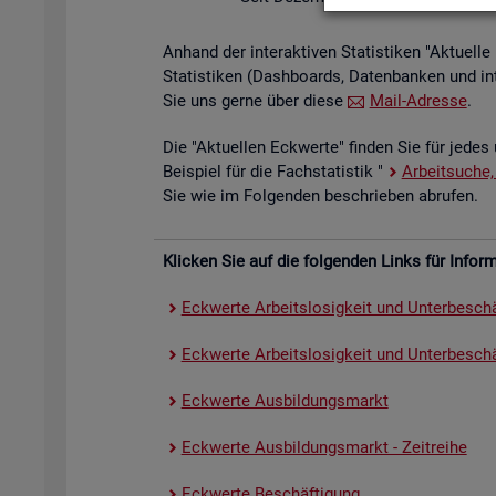
An­hand der in­ter­ak­ti­ven Sta­tis­ti­ken "Ak­tu­el
Sta­tis­ti­ken (Da­sh­boards, Da­ten­ban­ken und in
Sie uns gerne über diese
Mail-Adres­se
.
Die "Ak­tu­el­len Eck­wer­te" fin­den Sie für jedes 
Bei­spiel für die Fach­sta­tis­tik "
Ar­beit­su­che,
Sie wie im Fol­gen­den be­schrie­ben ab­ru­fen.
Kli­cken Sie auf die fol­gen­den Links für In­for­ma
Eck­wer­te Ar­beits­lo­sig­keit und Un­ter­be­schä
Eck­wer­te Ar­beits­lo­sig­keit und Un­ter­be­schäf
Eck­wer­te Aus­bil­dungs­markt
Eck­wer­te Aus­bil­dungs­markt - Zeit­rei­he
Eck­wer­te Be­schäf­ti­gung