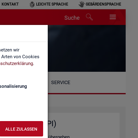
KONTAKT
LEICHTE SPRACHE
GEBÄRDENSPRACHE
Suche
etzen wir
e Arten von Cookies
schutzerklärung
.
SERVICE
sonalisierung
ten­ab­fra­gen (API)
ALLE ZULASSEN
tel­le au­to­ma­ti­siert zu über­ge­ben.