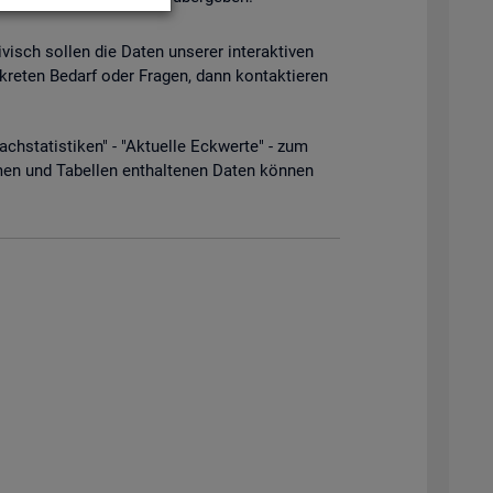
­visch sol­len die Daten un­se­rer in­ter­ak­ti­ven
­kre­ten Be­darf oder Fra­gen, dann kon­tak­tie­ren
­sta­tis­ti­ken" - "Ak­tu­el­le Eck­wer­te" - zum
men und Ta­bel­len ent­hal­te­nen Daten kön­nen