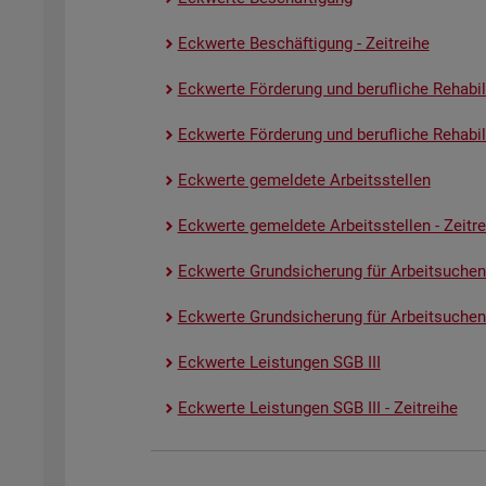
Eck­wer­te Be­schäf­ti­gung - Zeit­rei­he
Eck­wer­te För­de­rung und be­ruf­li­che Re­ha­bi­li­
Eck­wer­te För­de­rung und be­ruf­li­che Re­ha­bi­li­
Eck­wer­te ge­mel­de­te Ar­beits­stel­len
Eck­wer­te ge­mel­de­te Ar­beits­stel­len - Zeit­re
Eck­wer­te Grund­si­che­rung für Ar­beit­su­chen
Eck­wer­te Grund­si­che­rung für Ar­beit­su­chen­
Eck­wer­te Leis­tun­gen SGB III
Eck­wer­te Leis­tun­gen SGB III - Zeit­rei­he