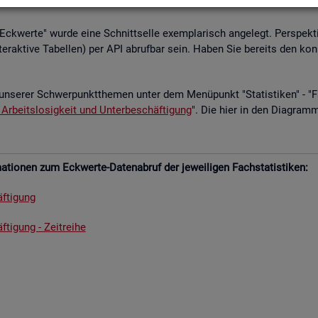
­le Eck­wer­te" wurde eine Schnitt­sel­le ex­em­pla­risch an­ge­legt. Per­spek­ti
­ter­ak­ti­ve Ta­bel­len) per API ab­ruf­bar sein. Haben Sie be­reits den kon
un­se­rer Schwer­punkt­the­men unter dem Me­nü­punkt "Sta­tis­ti­ken" - "Fach
 Ar­beits­lo­sig­keit und Un­ter­be­schäf­ti­gung
". Die hier in den Dia­gram­
­tio­nen zum Eck­wer­te-Da­ten­ab­ruf der je­wei­li­gen Fach­sta­tis­ti­ken:
f­ti­gung
­ti­gung - Zeit­rei­he