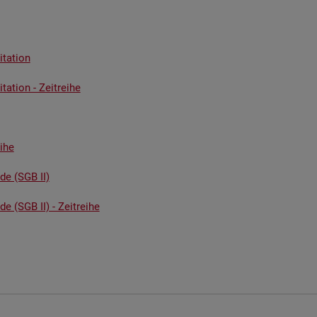
ta­ti­on
ta­ti­on - Zeit­rei­he
i­he
­de (SGB II)
de (SGB II) - Zeit­rei­he