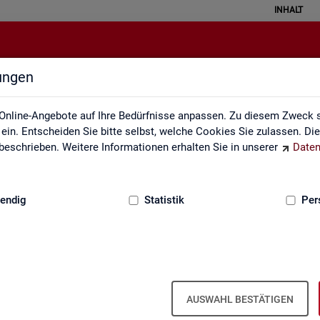
INHALT
lungen
API
Online-Angebote auf Ihre Bedürfnisse anpassen. Zu diesem Zweck s
in. Entscheiden Sie bitte selbst, welche Cookies Sie zulassen. Di
eschrieben. Weitere Informationen erhalten Sie in unserer
Daten
:
GRUNDLAGEN
endig
Statistik
Per
u Schnitt­stel­len für au­to­ma­ti­sier­te Da­
AUSWAHL BESTÄTIGEN
s­tik der Bun­des­agen­tur für Ar­beit die Mög­lich­keit, Daten per Schnitt­s