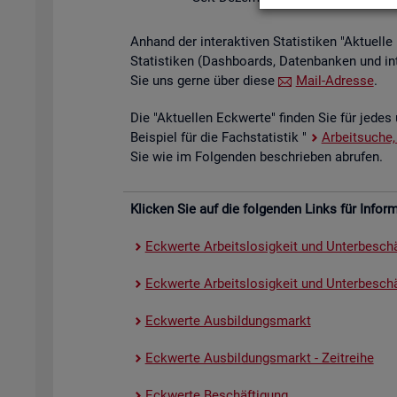
An­hand der in­ter­ak­ti­ven Sta­tis­ti­ken "Ak­tu­el
Sta­tis­ti­ken (Da­sh­boards, Da­ten­ban­ken und in
Sie uns gerne über diese
Mail-Adres­se
.
Die "Ak­tu­el­len Eck­wer­te" fin­den Sie für jedes 
Bei­spiel für die Fach­sta­tis­tik "
Ar­beit­su­che,
Sie wie im Fol­gen­den be­schrie­ben ab­ru­fen.
Kli­cken Sie auf die fol­gen­den Links für In­for­ma
Eck­wer­te Ar­beits­lo­sig­keit und Un­ter­be­schä
Eck­wer­te Ar­beits­lo­sig­keit und Un­ter­be­schäf
Eck­wer­te Aus­bil­dungs­markt
Eck­wer­te Aus­bil­dungs­markt - Zeit­rei­he
Eck­wer­te Be­schäf­ti­gung