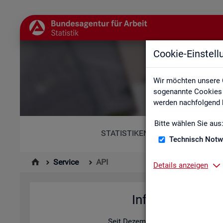
Cookie-Einstel
Wir möchten unsere 
sogenannte Cookies e
werden nachfolgend b
Bitte wählen Sie aus
STATISTIKEN
Technisch Notw
Service
API
Details anzeigen
In­for­ma­tio­nen z
Seit De­zem­ber 2025 bie­tet die Sta­ti