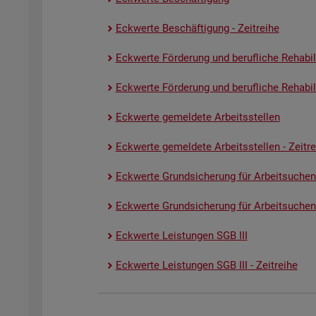
Eck­wer­te Be­schäf­ti­gung - Zeit­rei­he
Eck­wer­te För­de­rung und be­ruf­li­che Re­ha­bi­li­
Eck­wer­te För­de­rung und be­ruf­li­che Re­ha­bi­li­
Eck­wer­te ge­mel­de­te Ar­beits­stel­len
Eck­wer­te ge­mel­de­te Ar­beits­stel­len - Zeit­re
Eck­wer­te Grund­si­che­rung für Ar­beit­su­chen
Eck­wer­te Grund­si­che­rung für Ar­beit­su­chen­
Eck­wer­te Leis­tun­gen SGB III
Eck­wer­te Leis­tun­gen SGB III - Zeit­rei­he