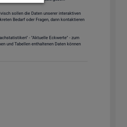
­visch sol­len die Daten un­se­rer in­ter­ak­ti­ven
­kre­ten Be­darf oder Fra­gen, dann kon­tak­tie­ren
­sta­tis­ti­ken" - "Ak­tu­el­le Eck­wer­te" - zum
men und Ta­bel­len ent­hal­te­nen Daten kön­nen