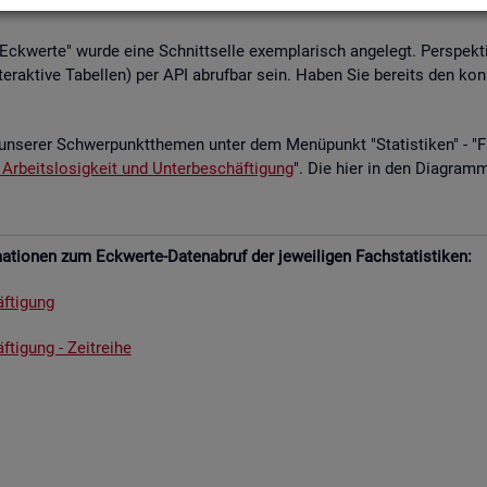
­le Eck­wer­te" wurde eine Schnitt­sel­le ex­em­pla­risch an­ge­legt. Per­spek­ti
­ter­ak­ti­ve Ta­bel­len) per API ab­ruf­bar sein. Haben Sie be­reits den kon
un­se­rer Schwer­punkt­the­men unter dem Me­nü­punkt "Sta­tis­ti­ken" - "Fach
 Ar­beits­lo­sig­keit und Un­ter­be­schäf­ti­gung
". Die hier in den Dia­gram­
­tio­nen zum Eck­wer­te-Da­ten­ab­ruf der je­wei­li­gen Fach­sta­tis­ti­ken:
f­ti­gung
­ti­gung - Zeit­rei­he