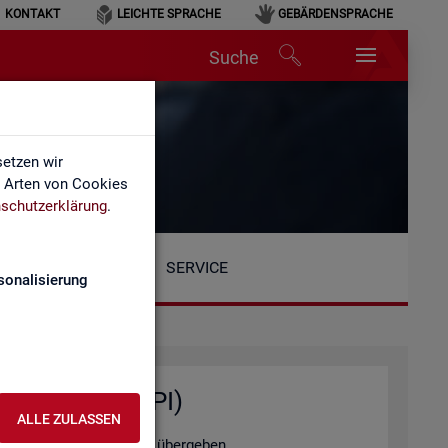
KONTAKT
LEICHTE SPRACHE
GEBÄRDENSPRACHE
Suche
etzen wir
e Arten von Cookies
schutzerklärung
.
SERVICE
sonalisierung
ten­ab­fra­gen (API)
ALLE ZULASSEN
tel­le au­to­ma­ti­siert zu über­ge­ben.