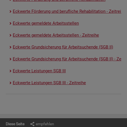
Eck­wer­te För­de­rung und be­ruf­li­che Re­ha­bi­li­ta­ti­on - Zeit­rei­he
Eck­wer­te ge­mel­de­te Ar­beits­stel­len
Eck­wer­te ge­mel­de­te Ar­beits­stel­len - Zeit­rei­he
Eck­wer­te Grund­si­che­rung für Ar­beit­su­chen­de (SGB II)
Eck­wer­te Grund­si­che­rung für Ar­beit­su­chen­de (SGB II) - Zeit­re
Eck­wer­te Leis­tun­gen SGB III
Eck­wer­te Leis­tun­gen SGB III - Zeit­rei­he
Diese Seite
empfehlen