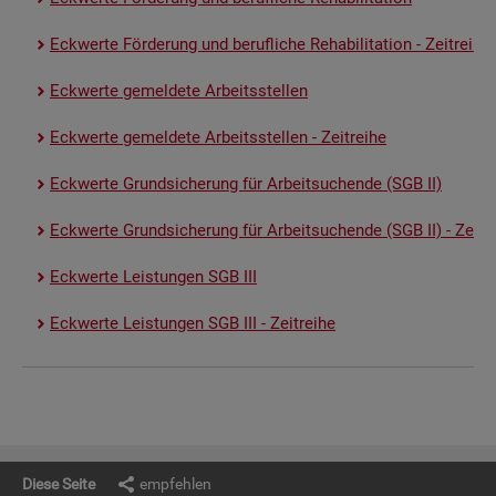
Eck­wer­te För­de­rung und be­ruf­li­che Re­ha­bi­li­ta­ti­on - Zeit­rei­he
Eck­wer­te ge­mel­de­te Ar­beits­stel­len
Eck­wer­te ge­mel­de­te Ar­beits­stel­len - Zeit­rei­he
Eck­wer­te Grund­si­che­rung für Ar­beit­su­chen­de (SGB II)
Eck­wer­te Grund­si­che­rung für Ar­beit­su­chen­de (SGB II) - Zeit­re
Eck­wer­te Leis­tun­gen SGB III
Eck­wer­te Leis­tun­gen SGB III - Zeit­rei­he
Diese Seite
empfehlen