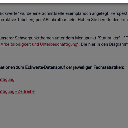
­le Eck­wer­te" wurde eine Schnitt­sel­le ex­em­pla­risch an­ge­legt. Per­spek­ti
­ter­ak­ti­ve Ta­bel­len) per API ab­ruf­bar sein. Haben Sie be­reits den kon
un­se­rer Schwer­punkt­the­men unter dem Me­nü­punkt "Sta­tis­ti­ken" - "Fach
 Ar­beits­lo­sig­keit und Un­ter­be­schäf­ti­gung
". Die hier in den Dia­gram­
­tio­nen zum Eck­wer­te-Da­ten­ab­ruf der je­wei­li­gen Fach­sta­tis­ti­ken:
f­ti­gung
­ti­gung - Zeit­rei­he