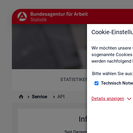
Cookie-Einstel
Wir möchten unsere 
sogenannte Cookies e
werden nachfolgend b
Bitte wählen Sie aus
STATISTIKEN
Technisch Notw
Service
API
Details anzeigen
In­for­ma­tio­nen z
Seit De­zem­ber 2025 bie­tet die Sta­ti