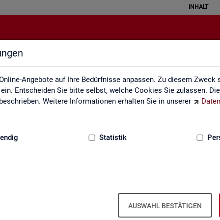
INHALT
lungen
API
Online-Angebote auf Ihre Bedürfnisse anpassen. Zu diesem Zweck s
in. Entscheiden Sie bitte selbst, welche Cookies Sie zulassen. Di
eschrieben. Weitere Informationen erhalten Sie in unserer
Daten
:
GRUNDLAGEN
endig
Statistik
Per
u Schnitt­stel­len für au­to­ma­ti­sier­te Da­
AUSWAHL BESTÄTIGEN
s­tik der Bun­des­agen­tur für Ar­beit die Mög­lich­keit, Daten per Schnitt­s