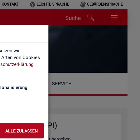
KONTAKT
LEICHTE SPRACHE
GEBÄRDENSPRACHE
Suche
etzen wir
e Arten von Cookies
schutzerklärung
.
SERVICE
sonalisierung
ten­ab­fra­gen (API)
ALLE ZULASSEN
tel­le au­to­ma­ti­siert zu über­ge­ben.