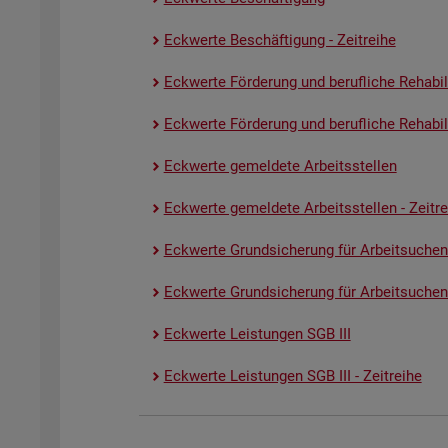
Eck­wer­te Be­schäf­ti­gung - Zeit­rei­he
Eck­wer­te För­de­rung und be­ruf­li­che Re­ha­bi­li­
Eck­wer­te För­de­rung und be­ruf­li­che Re­ha­bi­li­
Eck­wer­te ge­mel­de­te Ar­beits­stel­len
Eck­wer­te ge­mel­de­te Ar­beits­stel­len - Zeit­re
Eck­wer­te Grund­si­che­rung für Ar­beit­su­chen
Eck­wer­te Grund­si­che­rung für Ar­beit­su­chen­
Eck­wer­te Leis­tun­gen SGB III
Eck­wer­te Leis­tun­gen SGB III - Zeit­rei­he