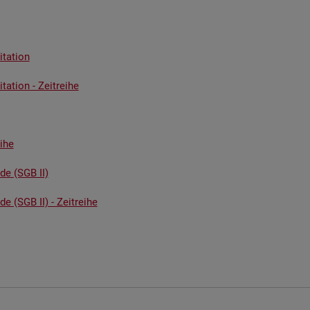
ta­ti­on
ta­ti­on - Zeit­rei­he
i­he
­de (SGB II)
de (SGB II) - Zeit­rei­he