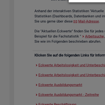
An­hand der in­ter­ak­ti­ven Sta­tis­ti­ken "Ak­tu­el
Sta­tis­ti­ken (Da­sh­boards, Da­ten­ban­ken und in
Sie uns gerne über diese
Mail-Adres­se
.
Die "Ak­tu­el­len Eck­wer­te" fin­den Sie für jedes 
Bei­spiel für die Fach­sta­tis­tik "
Ar­beit­su­che,
Sie wie im Fol­gen­den be­schrie­ben ab­ru­fen.
Kli­cken Sie auf die fol­gen­den Links für In­for­ma
Eck­wer­te Ar­beits­lo­sig­keit und Un­ter­be­schä
Eck­wer­te Ar­beits­lo­sig­keit und Un­ter­be­schäf
Eck­wer­te Aus­bil­dungs­markt
Eck­wer­te Aus­bil­dungs­markt - Zeit­rei­he
Eck­wer­te Be­schäf­ti­gung