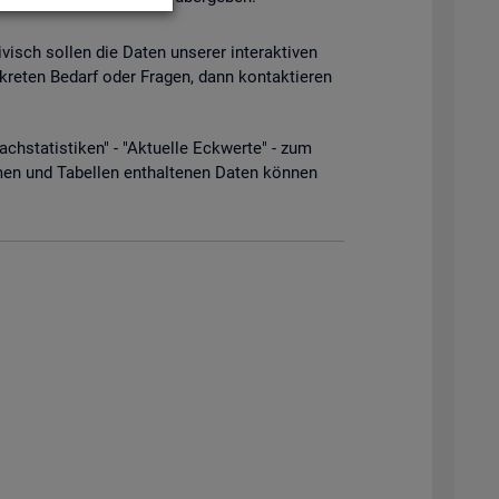
­visch sol­len die Daten un­se­rer in­ter­ak­ti­ven
­kre­ten Be­darf oder Fra­gen, dann kon­tak­tie­ren
­sta­tis­ti­ken" - "Ak­tu­el­le Eck­wer­te" - zum
men und Ta­bel­len ent­hal­te­nen Daten kön­nen