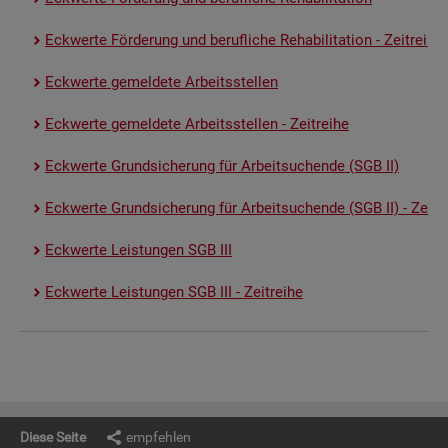
Eck­wer­te För­de­rung und be­ruf­li­che Re­ha­bi­li­ta­ti­on - Zeit­rei­he
Eck­wer­te ge­mel­de­te Ar­beits­stel­len
Eck­wer­te ge­mel­de­te Ar­beits­stel­len - Zeit­rei­he
Eck­wer­te Grund­si­che­rung für Ar­beit­su­chen­de (SGB II)
Eck­wer­te Grund­si­che­rung für Ar­beit­su­chen­de (SGB II) - Zeit­re
Eck­wer­te Leis­tun­gen SGB III
Eck­wer­te Leis­tun­gen SGB III - Zeit­rei­he
Diese Seite
empfehlen