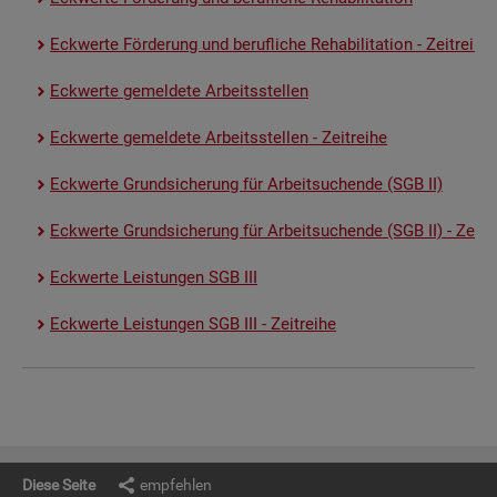
Eck­wer­te För­de­rung und be­ruf­li­che Re­ha­bi­li­ta­ti­on - Zeit­rei­he
Eck­wer­te ge­mel­de­te Ar­beits­stel­len
Eck­wer­te ge­mel­de­te Ar­beits­stel­len - Zeit­rei­he
Eck­wer­te Grund­si­che­rung für Ar­beit­su­chen­de (SGB II)
Eck­wer­te Grund­si­che­rung für Ar­beit­su­chen­de (SGB II) - Zeit­re
Eck­wer­te Leis­tun­gen SGB III
Eck­wer­te Leis­tun­gen SGB III - Zeit­rei­he
Diese Seite
empfehlen