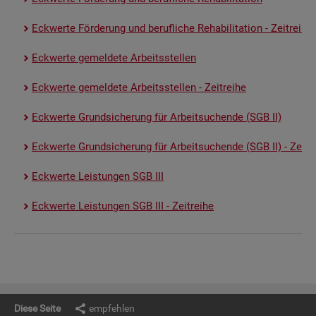
Eck­wer­te För­de­rung und be­ruf­li­che Re­ha­bi­li­ta­ti­on - Zeit­rei­he
Eck­wer­te ge­mel­de­te Ar­beits­stel­len
Eck­wer­te ge­mel­de­te Ar­beits­stel­len - Zeit­rei­he
Eck­wer­te Grund­si­che­rung für Ar­beit­su­chen­de (SGB II)
Eck­wer­te Grund­si­che­rung für Ar­beit­su­chen­de (SGB II) - Zeit­re
Eck­wer­te Leis­tun­gen SGB III
Eck­wer­te Leis­tun­gen SGB III - Zeit­rei­he
Diese Seite
empfehlen