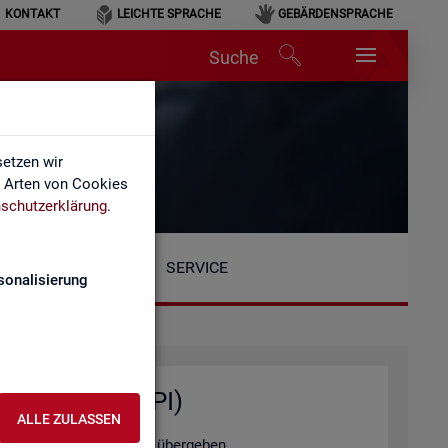
KONTAKT
LEICHTE SPRACHE
GEBÄRDENSPRACHE
Suche
etzen wir
e Arten von Cookies
schutzerklärung
.
SERVICE
sonalisierung
ten­ab­fra­gen (API)
ALLE ZULASSEN
tel­le au­to­ma­ti­siert zu über­ge­ben.