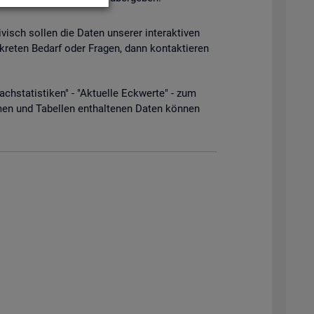
­visch sol­len die Daten un­se­rer in­ter­ak­ti­ven
­kre­ten Be­darf oder Fra­gen, dann kon­tak­tie­ren
­sta­tis­ti­ken" - "Ak­tu­el­le Eck­wer­te" - zum
men und Ta­bel­len ent­hal­te­nen Daten kön­nen