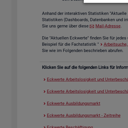
An­hand der in­ter­ak­ti­ven Sta­tis­ti­ken "Ak­tu­el
Sta­tis­ti­ken (Da­sh­boards, Da­ten­ban­ken und in
Sie uns gerne über diese
Mail-Adres­se
.
Die "Ak­tu­el­len Eck­wer­te" fin­den Sie für jedes 
Bei­spiel für die Fach­sta­tis­tik "
Ar­beit­su­che,
Sie wie im Fol­gen­den be­schrie­ben ab­ru­fen.
Kli­cken Sie auf die fol­gen­den Links für In­for­ma
Eck­wer­te Ar­beits­lo­sig­keit und Un­ter­be­schä
Eck­wer­te Ar­beits­lo­sig­keit und Un­ter­be­schäf
Eck­wer­te Aus­bil­dungs­markt
Eck­wer­te Aus­bil­dungs­markt - Zeit­rei­he
Eck­wer­te Be­schäf­ti­gung