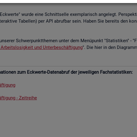
­le Eck­wer­te" wurde eine Schnitt­sel­le ex­em­pla­risch an­ge­legt. Per­spek­ti
­ter­ak­ti­ve Ta­bel­len) per API ab­ruf­bar sein. Haben Sie be­reits den kon
un­se­rer Schwer­punkt­the­men unter dem Me­nü­punkt "Sta­tis­ti­ken" - "Fach
 Ar­beits­lo­sig­keit und Un­ter­be­schäf­ti­gung
". Die hier in den Dia­gram­
­tio­nen zum Eck­wer­te-Da­ten­ab­ruf der je­wei­li­gen Fach­sta­tis­ti­ken:
f­ti­gung
­ti­gung - Zeit­rei­he