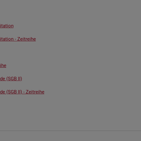
ta­ti­on
ta­ti­on - Zeit­rei­he
i­he
­de (SGB II)
de (SGB II) - Zeit­rei­he