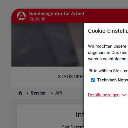
Cookie-Einstel
Wir möchten unsere 
sogenannte Cookies e
werden nachfolgend b
Bitte wählen Sie aus
STATISTIKEN
Technisch Notw
Service
API
Details anzeigen
In­for­ma­tio­nen z
Seit De­zem­ber 2025 bie­tet die Sta­ti