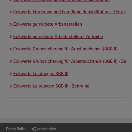
Eck­wer­te För­de­rung und be­ruf­li­che Re­ha­bi­li­ta­ti­on - Zeit­rei­he
Eck­wer­te ge­mel­de­te Ar­beits­stel­len
Eck­wer­te ge­mel­de­te Ar­beits­stel­len - Zeit­rei­he
Eck­wer­te Grund­si­che­rung für Ar­beit­su­chen­de (SGB II)
Eck­wer­te Grund­si­che­rung für Ar­beit­su­chen­de (SGB II) - Zeit­re
Eck­wer­te Leis­tun­gen SGB III
Eck­wer­te Leis­tun­gen SGB III - Zeit­rei­he
Diese Seite
empfehlen