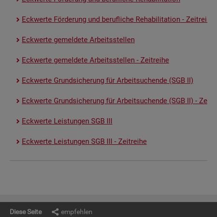
Eck­wer­te För­de­rung und be­ruf­li­che Re­ha­bi­li­ta­ti­on - Zeit­rei­he
Eck­wer­te ge­mel­de­te Ar­beits­stel­len
Eck­wer­te ge­mel­de­te Ar­beits­stel­len - Zeit­rei­he
Eck­wer­te Grund­si­che­rung für Ar­beit­su­chen­de (SGB II)
Eck­wer­te Grund­si­che­rung für Ar­beit­su­chen­de (SGB II) - Zeit­re
Eck­wer­te Leis­tun­gen SGB III
Eck­wer­te Leis­tun­gen SGB III - Zeit­rei­he
Diese Seite
empfehlen