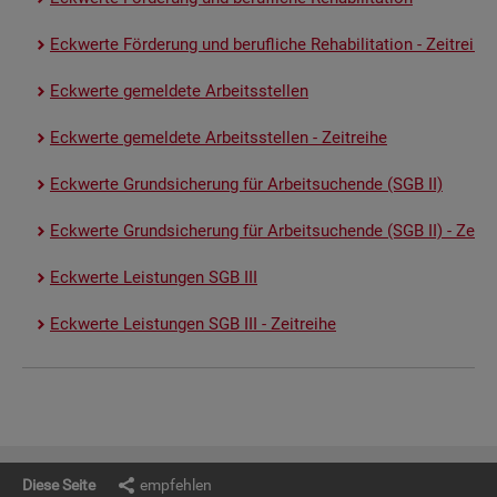
Eck­wer­te För­de­rung und be­ruf­li­che Re­ha­bi­li­ta­ti­on - Zeit­rei­he
Eck­wer­te ge­mel­de­te Ar­beits­stel­len
Eck­wer­te ge­mel­de­te Ar­beits­stel­len - Zeit­rei­he
Eck­wer­te Grund­si­che­rung für Ar­beit­su­chen­de (SGB II)
Eck­wer­te Grund­si­che­rung für Ar­beit­su­chen­de (SGB II) - Zeit­re
Eck­wer­te Leis­tun­gen SGB III
Eck­wer­te Leis­tun­gen SGB III - Zeit­rei­he
Diese Seite
empfehlen