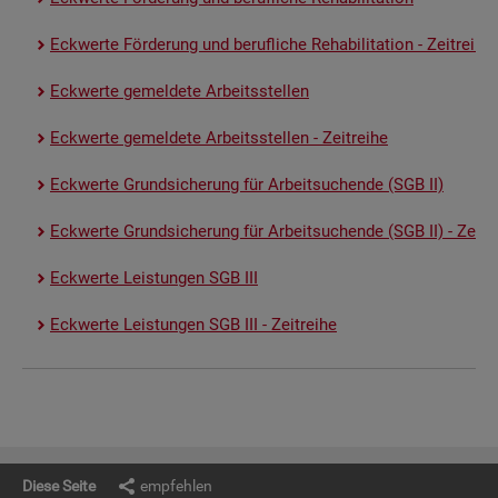
Eck­wer­te För­de­rung und be­ruf­li­che Re­ha­bi­li­ta­ti­on - Zeit­rei­he
Eck­wer­te ge­mel­de­te Ar­beits­stel­len
Eck­wer­te ge­mel­de­te Ar­beits­stel­len - Zeit­rei­he
Eck­wer­te Grund­si­che­rung für Ar­beit­su­chen­de (SGB II)
Eck­wer­te Grund­si­che­rung für Ar­beit­su­chen­de (SGB II) - Zeit­re
Eck­wer­te Leis­tun­gen SGB III
Eck­wer­te Leis­tun­gen SGB III - Zeit­rei­he
Diese Seite
empfehlen