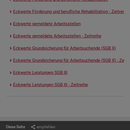
Eck­wer­te För­de­rung und be­ruf­li­che Re­ha­bi­li­ta­ti­on - Zeit­rei­he
Eck­wer­te ge­mel­de­te Ar­beits­stel­len
Eck­wer­te ge­mel­de­te Ar­beits­stel­len - Zeit­rei­he
Eck­wer­te Grund­si­che­rung für Ar­beit­su­chen­de (SGB II)
Eck­wer­te Grund­si­che­rung für Ar­beit­su­chen­de (SGB II) - Zeit­re
Eck­wer­te Leis­tun­gen SGB III
Eck­wer­te Leis­tun­gen SGB III - Zeit­rei­he
Diese Seite
empfehlen