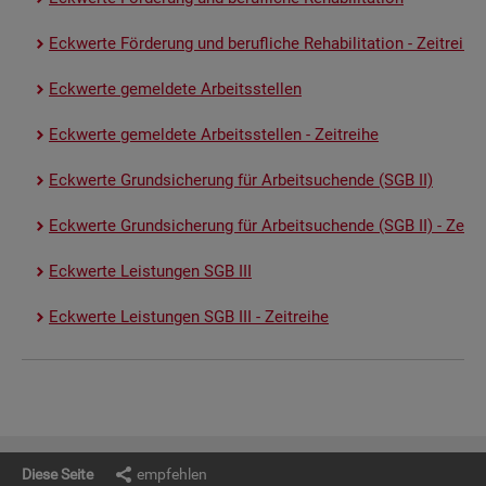
Eck­wer­te För­de­rung und be­ruf­li­che Re­ha­bi­li­ta­ti­on - Zeit­rei­he
Eck­wer­te ge­mel­de­te Ar­beits­stel­len
Eck­wer­te ge­mel­de­te Ar­beits­stel­len - Zeit­rei­he
Eck­wer­te Grund­si­che­rung für Ar­beit­su­chen­de (SGB II)
Eck­wer­te Grund­si­che­rung für Ar­beit­su­chen­de (SGB II) - Zeit­re
Eck­wer­te Leis­tun­gen SGB III
Eck­wer­te Leis­tun­gen SGB III - Zeit­rei­he
Diese Seite
empfehlen