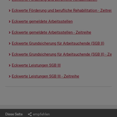
Eck­wer­te För­de­rung und be­ruf­li­che Re­ha­bi­li­ta­ti­on - Zeit­rei­he
Eck­wer­te ge­mel­de­te Ar­beits­stel­len
Eck­wer­te ge­mel­de­te Ar­beits­stel­len - Zeit­rei­he
Eck­wer­te Grund­si­che­rung für Ar­beit­su­chen­de (SGB II)
Eck­wer­te Grund­si­che­rung für Ar­beit­su­chen­de (SGB II) - Zeit­re
Eck­wer­te Leis­tun­gen SGB III
Eck­wer­te Leis­tun­gen SGB III - Zeit­rei­he
Diese Seite
empfehlen