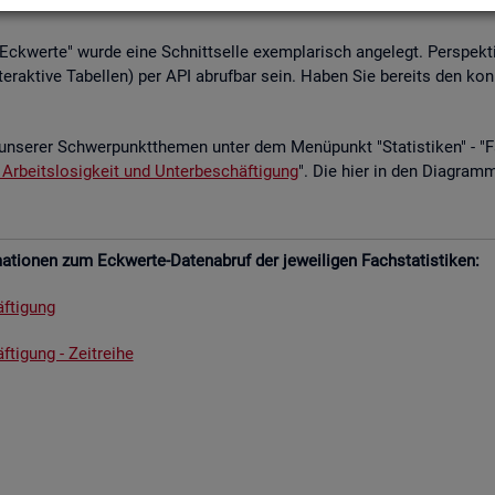
­le Eck­wer­te" wurde eine Schnitt­sel­le ex­em­pla­risch an­ge­legt. Per­spek­ti
­ter­ak­ti­ve Ta­bel­len) per API ab­ruf­bar sein. Haben Sie be­reits den kon
un­se­rer Schwer­punkt­the­men unter dem Me­nü­punkt "Sta­tis­ti­ken" - "Fach
 Ar­beits­lo­sig­keit und Un­ter­be­schäf­ti­gung
". Die hier in den Dia­gram­
­tio­nen zum Eck­wer­te-Da­ten­ab­ruf der je­wei­li­gen Fach­sta­tis­ti­ken:
f­ti­gung
­ti­gung - Zeit­rei­he