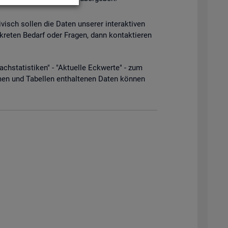
­visch sol­len die Daten un­se­rer in­ter­ak­ti­ven
­kre­ten Be­darf oder Fra­gen, dann kon­tak­tie­ren
­sta­tis­ti­ken" - "Ak­tu­el­le Eck­wer­te" - zum
men und Ta­bel­len ent­hal­te­nen Daten kön­nen