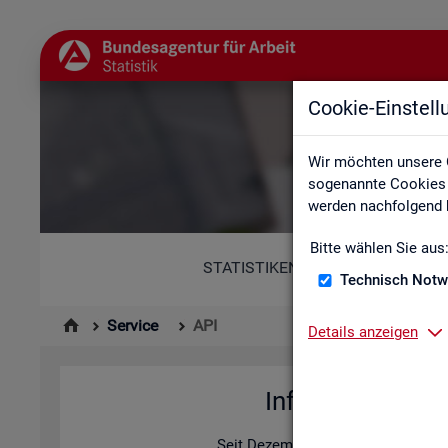
Cookie-Einstel
Wir möchten unsere 
sogenannte Cookies e
werden nachfolgend b
Bitte wählen Sie aus
STATISTIKEN
Technisch Notw
Service
API
Details anzeigen
In­for­ma­tio­nen z
Seit De­zem­ber 2025 bie­tet die Sta­ti