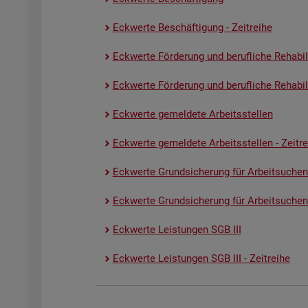
Eck­wer­te Be­schäf­ti­gung - Zeit­rei­he
Eck­wer­te För­de­rung und be­ruf­li­che Re­ha­bi­li­
Eck­wer­te För­de­rung und be­ruf­li­che Re­ha­bi­li­
Eck­wer­te ge­mel­de­te Ar­beits­stel­len
Eck­wer­te ge­mel­de­te Ar­beits­stel­len - Zeit­re
Eck­wer­te Grund­si­che­rung für Ar­beit­su­chen
Eck­wer­te Grund­si­che­rung für Ar­beit­su­chen­
Eck­wer­te Leis­tun­gen SGB III
Eck­wer­te Leis­tun­gen SGB III - Zeit­rei­he