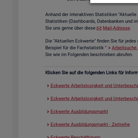
An­hand der in­ter­ak­ti­ven Sta­tis­ti­ken "Ak­tu­el
Sta­tis­ti­ken (Da­sh­boards, Da­ten­ban­ken und in
Sie uns gerne über diese
Mail-Adres­se
.
Die "Ak­tu­el­len Eck­wer­te" fin­den Sie für jedes 
Bei­spiel für die Fach­sta­tis­tik "
Ar­beit­su­che,
Sie wie im Fol­gen­den be­schrie­ben ab­ru­fen.
Kli­cken Sie auf die fol­gen­den Links für In­for­ma
Eck­wer­te Ar­beits­lo­sig­keit und Un­ter­be­schä
Eck­wer­te Ar­beits­lo­sig­keit und Un­ter­be­schäf
Eck­wer­te Aus­bil­dungs­markt
Eck­wer­te Aus­bil­dungs­markt - Zeit­rei­he
Eck­wer­te Be­schäf­ti­gung