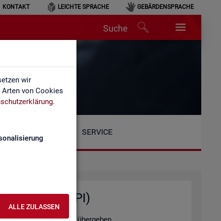
KONTAKT
LEICHTE SPRACHE
GEBÄRDENSPRACHE
Suche
etzen wir
e Arten von Cookies
schutzerklärung
.
SERVICE
sonalisierung
ten­ab­fra­gen (API)
ALLE ZULASSEN
tel­le au­to­ma­ti­siert zu über­ge­ben.