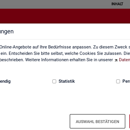
INHALT
lungen
API
Online-Angebote auf Ihre Bedürfnisse anpassen. Zu diesem Zweck s
in. Entscheiden Sie bitte selbst, welche Cookies Sie zulassen. Di
eschrieben. Weitere Informationen erhalten Sie in unserer
Daten
:
GRUNDLAGEN
endig
Statistik
Per
u Schnitt­stel­len für au­to­ma­ti­sier­te Da­
AUSWAHL BESTÄTIGEN
s­tik der Bun­des­agen­tur für Ar­beit die Mög­lich­keit, Daten per Schnitt­s