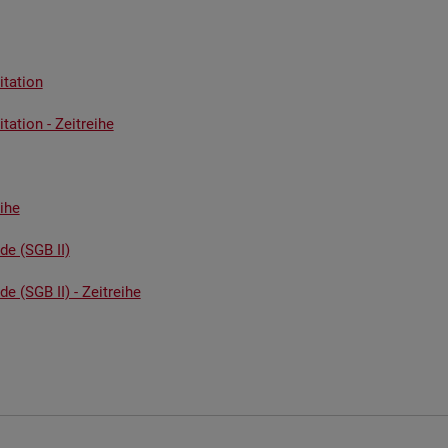
ta­ti­on
ta­ti­on - Zeit­rei­he
i­he
­de (SGB II)
de (SGB II) - Zeit­rei­he