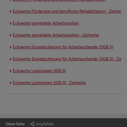
Eck­wer­te För­de­rung und be­ruf­li­che Re­ha­bi­li­ta­ti­on - Zeit­rei­he
Eck­wer­te ge­mel­de­te Ar­beits­stel­len
Eck­wer­te ge­mel­de­te Ar­beits­stel­len - Zeit­rei­he
Eck­wer­te Grund­si­che­rung für Ar­beit­su­chen­de (SGB II)
Eck­wer­te Grund­si­che­rung für Ar­beit­su­chen­de (SGB II) - Zeit­re
Eck­wer­te Leis­tun­gen SGB III
Eck­wer­te Leis­tun­gen SGB III - Zeit­rei­he
Diese Seite
empfehlen