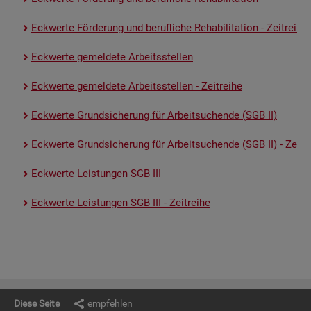
Eck­wer­te För­de­rung und be­ruf­li­che Re­ha­bi­li­ta­ti­on - Zeit­rei­he
Eck­wer­te ge­mel­de­te Ar­beits­stel­len
Eck­wer­te ge­mel­de­te Ar­beits­stel­len - Zeit­rei­he
Eck­wer­te Grund­si­che­rung für Ar­beit­su­chen­de (SGB II)
Eck­wer­te Grund­si­che­rung für Ar­beit­su­chen­de (SGB II) - Zeit­re
Eck­wer­te Leis­tun­gen SGB III
Eck­wer­te Leis­tun­gen SGB III - Zeit­rei­he
Diese Seite
empfehlen