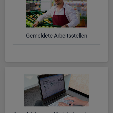
Ge­mel­de­te Ar­beits­stel­len