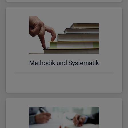
Me­tho­dik und Sys­te­ma­tik