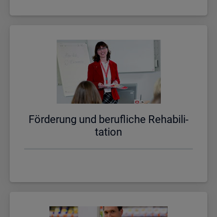
För­de­rung und be­ruf­li­che Re­ha­bi­li­
ta­ti­on