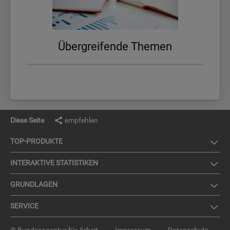
Über­grei­fen­de The­men
Diese Seite
empfehlen
TOP-PRO­DUK­TE
IN­TER­AK­TI­VE STA­TIS­TI­KEN
GRUND­LA­GEN
SER­VICE
© Bundesagentur für Arbeit
Impressum
Datenschutz