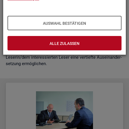
schäf­ti­gung
"?
wie funk­tio­nie­ren Hoch­rech­nun­gen am ak­tu­el­len Rand?
Mit der vor­lie­gen­den Samm­lung wer­den diese Bei­trä­ge zu­
AUSWAHL BESTÄTIGEN
sam­men­ge­fasst. Damit ent­steht ein klei­nes Nach­schla­ge­
werk zu zen­tra­len Be­grif­fen und Fra­ge­stel­lun­gen der Ar­beits­
markt- und Grund­si­che­rungs­sta­tis­tik. Dabei wer­den diese Be­
ALLE ZULASSEN
grif­fe in kur­zer Form er­klärt und immer auch mit wei­ter­füh­
ren­den In­for­ma­ti­ons­quel­len ver­bun­den, die der in­ter­es­sier­ten
Le­se­rin/dem in­ter­es­sier­ten Leser eine ver­tief­te Aus­ein­an­der­
set­zung er­mög­li­chen.