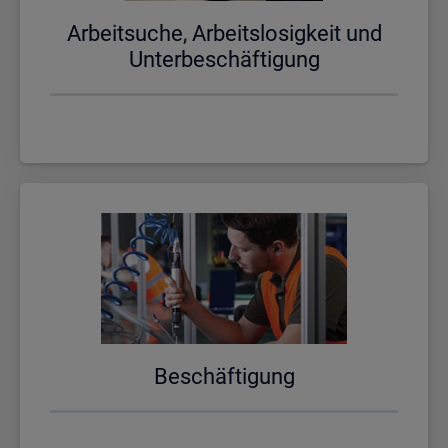
Ar­beit­su­che, Ar­beits­lo­sig­keit und
Un­ter­be­schäf­ti­gung
Be­schäf­ti­gung