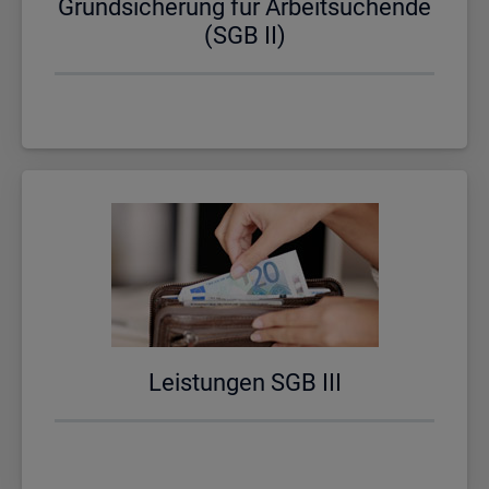
Grund­si­che­rung für Ar­beit­su­chen­de
(SGB II)
Leis­tun­gen SGB III