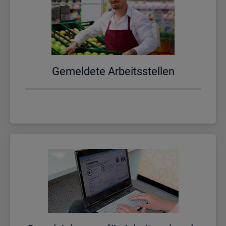
Ge­mel­de­te Ar­beits­stel­len