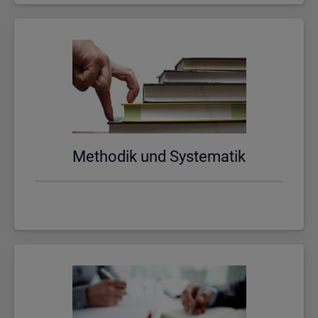
Me­tho­dik und Sys­te­ma­tik