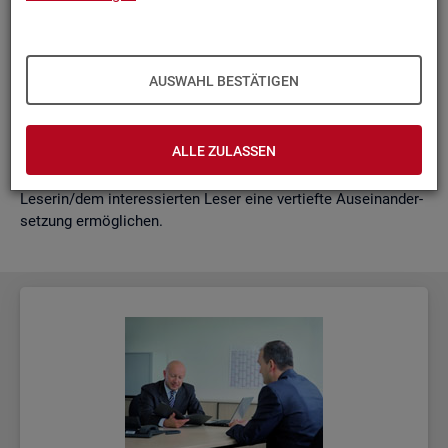
schäf­ti­gung
"?
wie funk­tio­nie­ren Hoch­rech­nun­gen am ak­tu­el­len Rand?
Mit der vor­lie­gen­den Samm­lung wer­den diese Bei­trä­ge zu­
AUSWAHL BESTÄTIGEN
sam­men­ge­fasst. Damit ent­steht ein klei­nes Nach­schla­ge­
werk zu zen­tra­len Be­grif­fen und Fra­ge­stel­lun­gen der Ar­beits­
markt- und Grund­si­che­rungs­sta­tis­tik. Dabei wer­den diese Be­
ALLE ZULASSEN
grif­fe in kur­zer Form er­klärt und immer auch mit wei­ter­füh­
ren­den In­for­ma­ti­ons­quel­len ver­bun­den, die der in­ter­es­sier­ten
Le­se­rin/dem in­ter­es­sier­ten Leser eine ver­tief­te Aus­ein­an­der­
set­zung er­mög­li­chen.