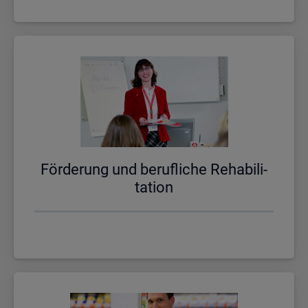
För­de­rung und be­ruf­li­che Re­ha­bi­li­
ta­ti­on