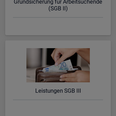
Grund­si­che­rung für Ar­beit­su­chen­de
(SGB II)
Leis­tun­gen SGB III