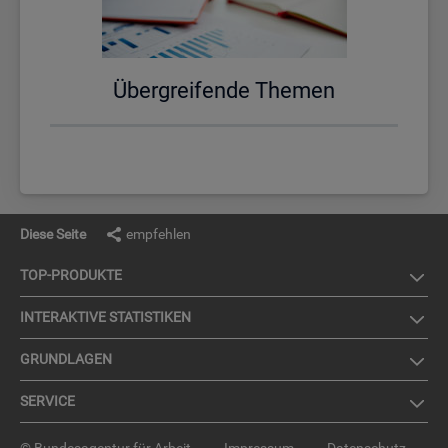
Über­grei­fen­de The­men
Diese Seite
empfehlen
TOP-PRO­DUK­TE
IN­TER­AK­TI­VE STA­TIS­TI­KEN
GRUND­LA­GEN
SER­VICE
© Bundesagentur für Arbeit
Impressum
Datenschutz