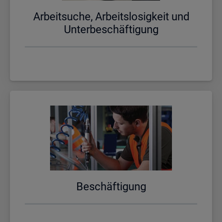
Ar­beit­su­che, Ar­beits­lo­sig­keit und
Un­ter­be­schäf­ti­gung
Be­schäf­ti­gung