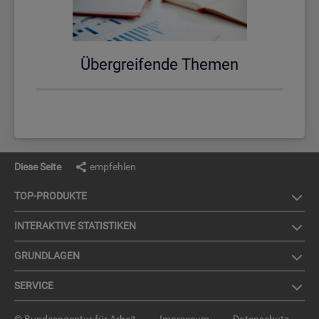
Über­grei­fen­de The­men
Diese Seite
empfehlen
TOP-PRO­DUK­TE
IN­TER­AK­TI­VE STA­TIS­TI­KEN
GRUND­LA­GEN
SER­VICE
© Bundesagentur für Arbeit
Impressum
Datenschutz