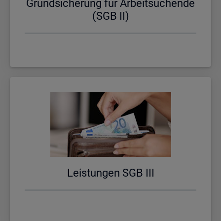
Grund­si­che­rung für Ar­beit­su­chen­de
(SGB II)
Leis­tun­gen SGB III