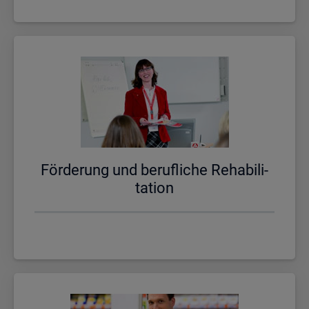
För­de­rung und be­ruf­li­che Re­ha­bi­li­
ta­ti­on