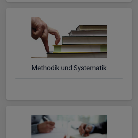
Me­tho­dik und Sys­te­ma­tik