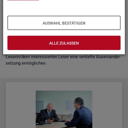
schäf­ti­gung
"?
wie funk­tio­nie­ren Hoch­rech­nun­gen am ak­tu­el­len Rand?
Mit der vor­lie­gen­den Samm­lung wer­den diese Bei­trä­ge zu­
AUSWAHL BESTÄTIGEN
sam­men­ge­fasst. Damit ent­steht ein klei­nes Nach­schla­ge­
werk zu zen­tra­len Be­grif­fen und Fra­ge­stel­lun­gen der Ar­beits­
markt- und Grund­si­che­rungs­sta­tis­tik. Dabei wer­den diese Be­
ALLE ZULASSEN
grif­fe in kur­zer Form er­klärt und immer auch mit wei­ter­füh­
ren­den In­for­ma­ti­ons­quel­len ver­bun­den, die der in­ter­es­sier­ten
Le­se­rin/dem in­ter­es­sier­ten Leser eine ver­tief­te Aus­ein­an­der­
set­zung er­mög­li­chen.