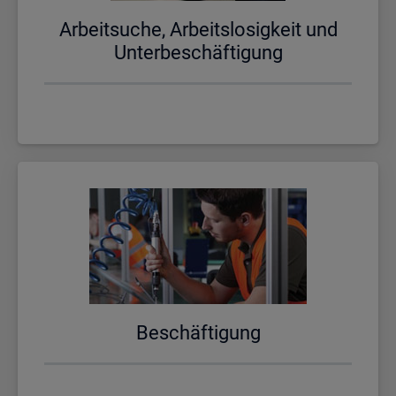
Ar­beit­su­che, Ar­beits­lo­sig­keit und
Un­ter­be­schäf­ti­gung
Be­schäf­ti­gung