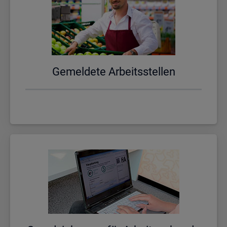
Ge­mel­de­te Ar­beits­stel­len