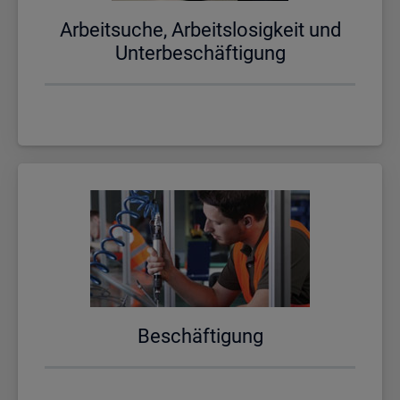
Ar­beit­su­che, Ar­beits­lo­sig­keit und
Un­ter­be­schäf­ti­gung
Be­schäf­ti­gung