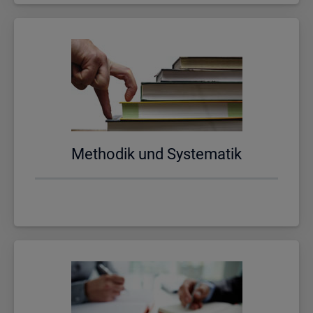
Me­tho­dik und Sys­te­ma­tik