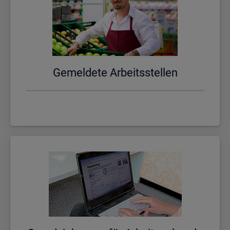
Ge­mel­de­te Ar­beits­stel­len