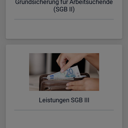
Grund­si­che­rung für Ar­beit­su­chen­de
(SGB II)
Leis­tun­gen SGB III