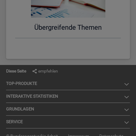
Über­grei­fen­de The­men
Diese Seite
empfehlen
TOP-PRO­DUK­TE
IN­TER­AK­TI­VE STA­TIS­TI­KEN
GRUND­LA­GEN
SER­VICE
© Bundesagentur für Arbeit
Impressum
Datenschutz