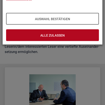
schäf­ti­gung
"?
wie funk­tio­nie­ren Hoch­rech­nun­gen am ak­tu­el­len Rand?
Mit der vor­lie­gen­den Samm­lung wer­den diese Bei­trä­ge zu­
AUSWAHL BESTÄTIGEN
sam­men­ge­fasst. Damit ent­steht ein klei­nes Nach­schla­ge­
werk zu zen­tra­len Be­grif­fen und Fra­ge­stel­lun­gen der Ar­beits­
markt- und Grund­si­che­rungs­sta­tis­tik. Dabei wer­den diese Be­
ALLE ZULASSEN
grif­fe in kur­zer Form er­klärt und immer auch mit wei­ter­füh­
ren­den In­for­ma­ti­ons­quel­len ver­bun­den, die der in­ter­es­sier­ten
Le­se­rin/dem in­ter­es­sier­ten Leser eine ver­tief­te Aus­ein­an­der­
set­zung er­mög­li­chen.