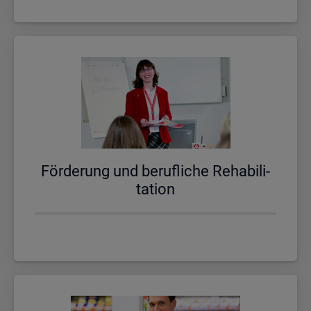
För­de­rung und be­ruf­li­che Re­ha­bi­li­
ta­ti­on