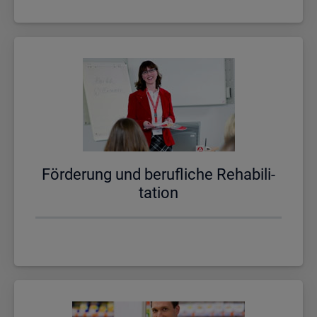
För­de­rung und be­ruf­li­che Re­ha­bi­li­
ta­ti­on