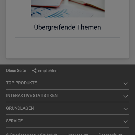
Über­grei­fen­de The­men
Diese Seite
empfehlen
TOP-PRO­DUK­TE
IN­TER­AK­TI­VE STA­TIS­TI­KEN
GRUND­LA­GEN
SER­VICE
© Bundesagentur für Arbeit
Impressum
Datenschutz