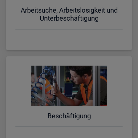
Ar­beit­su­che, Ar­beits­lo­sig­keit und
Un­ter­be­schäf­ti­gung
Be­schäf­ti­gung