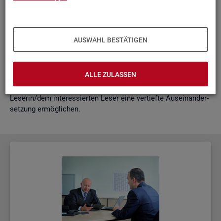
schäf­ti­gung
"?
wie funk­tio­nie­ren Hoch­rech­nun­gen am ak­tu­el­len Rand?
Mit der vor­lie­gen­den Samm­lung wer­den diese Bei­trä­ge zu­
AUSWAHL BESTÄTIGEN
sam­men­ge­fasst. Damit ent­steht ein klei­nes Nach­schla­ge­
werk zu zen­tra­len Be­grif­fen und Fra­ge­stel­lun­gen der Ar­beits­
markt- und Grund­si­che­rungs­sta­tis­tik. Dabei wer­den diese Be­
ALLE ZULASSEN
grif­fe in kur­zer Form er­klärt und immer auch mit wei­ter­füh­
ren­den In­for­ma­ti­ons­quel­len ver­bun­den, die der in­ter­es­sier­ten
Le­se­rin/dem in­ter­es­sier­ten Leser eine ver­tief­te Aus­ein­an­der­
set­zung er­mög­li­chen.