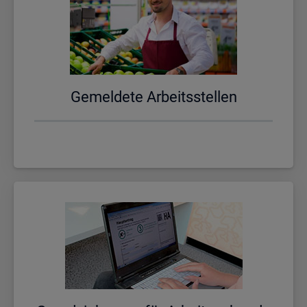
Ge­mel­de­te Ar­beits­stel­len