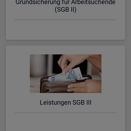
Grund­si­che­rung für Ar­beit­su­chen­de
(SGB II)
Leis­tun­gen SGB III