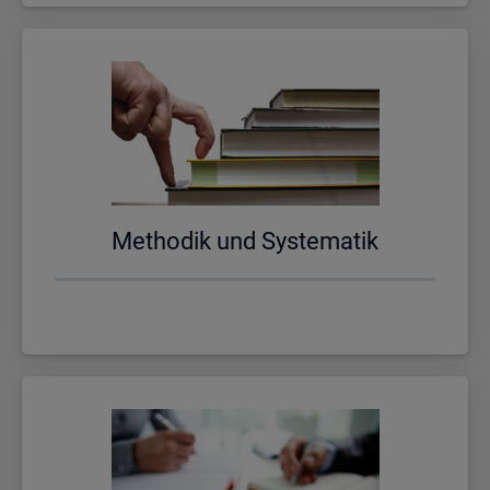
Me­tho­dik und Sys­te­ma­tik