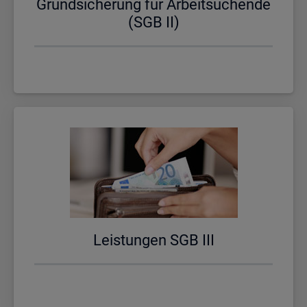
Grund­si­che­rung für Ar­beit­su­chen­de
(SGB II)
Leis­tun­gen SGB III