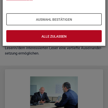
schäf­ti­gung
"?
wie funk­tio­nie­ren Hoch­rech­nun­gen am ak­tu­el­len Rand?
Mit der vor­lie­gen­den Samm­lung wer­den diese Bei­trä­ge zu­
AUSWAHL BESTÄTIGEN
sam­men­ge­fasst. Damit ent­steht ein klei­nes Nach­schla­ge­
werk zu zen­tra­len Be­grif­fen und Fra­ge­stel­lun­gen der Ar­beits­
markt- und Grund­si­che­rungs­sta­tis­tik. Dabei wer­den diese Be­
ALLE ZULASSEN
grif­fe in kur­zer Form er­klärt und immer auch mit wei­ter­füh­
ren­den In­for­ma­ti­ons­quel­len ver­bun­den, die der in­ter­es­sier­ten
Le­se­rin/dem in­ter­es­sier­ten Leser eine ver­tief­te Aus­ein­an­der­
set­zung er­mög­li­chen.