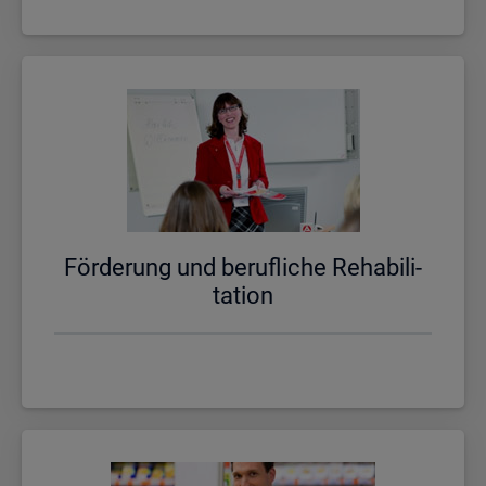
För­de­rung und be­ruf­li­che Re­ha­bi­li­
ta­ti­on