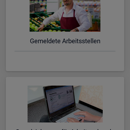
Ge­mel­de­te Ar­beits­stel­len