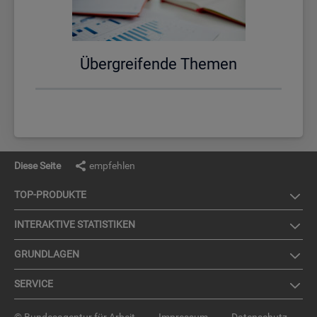
Über­grei­fen­de The­men
Diese Seite
empfehlen
TOP-PRO­DUK­TE
IN­TER­AK­TI­VE STA­TIS­TI­KEN
GRUND­LA­GEN
SER­VICE
© Bundesagentur für Arbeit
Impressum
Datenschutz