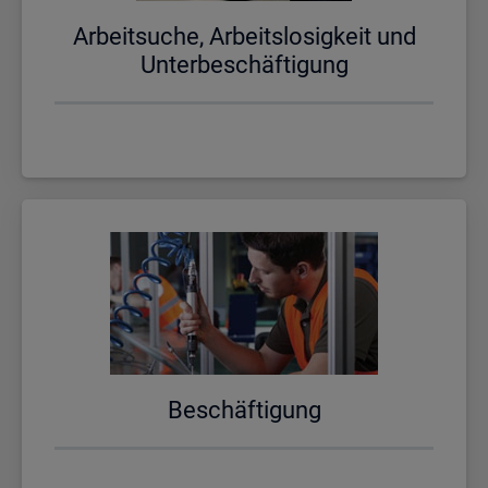
Ar­beit­su­che, Ar­beits­lo­sig­keit und
Un­ter­be­schäf­ti­gung
Be­schäf­ti­gung