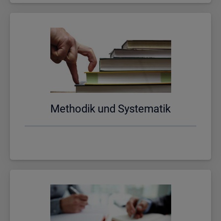
Me­tho­dik und Sys­te­ma­tik