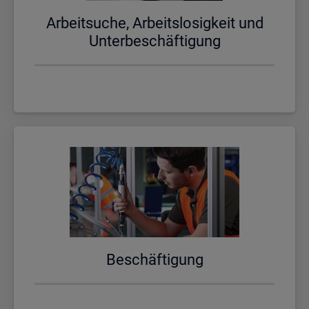
Ar­beit­su­che, Ar­beits­lo­sig­keit und
Un­ter­be­schäf­ti­gung
Be­schäf­ti­gung