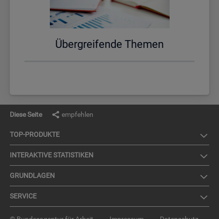
Über­grei­fen­de The­men
Diese Seite
empfehlen
TOP-PRO­DUK­TE
IN­TER­AK­TI­VE STA­TIS­TI­KEN
GRUND­LA­GEN
SER­VICE
© Bundesagentur für Arbeit
Impressum
Datenschutz