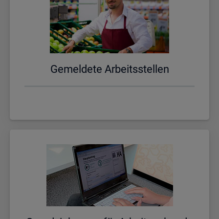
Ge­mel­de­te Ar­beits­stel­len