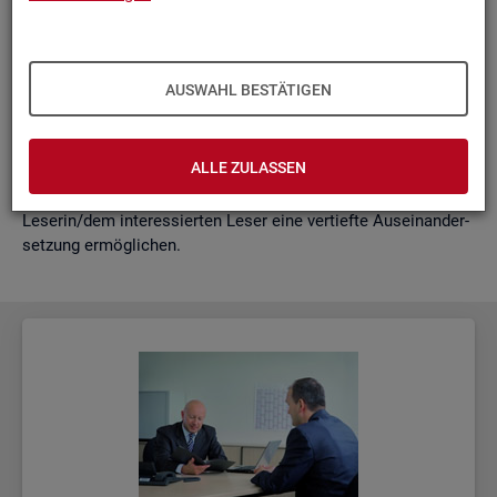
schäf­ti­gung
"?
wie funk­tio­nie­ren Hoch­rech­nun­gen am ak­tu­el­len Rand?
Mit der vor­lie­gen­den Samm­lung wer­den diese Bei­trä­ge zu­
AUSWAHL BESTÄTIGEN
sam­men­ge­fasst. Damit ent­steht ein klei­nes Nach­schla­ge­
werk zu zen­tra­len Be­grif­fen und Fra­ge­stel­lun­gen der Ar­beits­
markt- und Grund­si­che­rungs­sta­tis­tik. Dabei wer­den diese Be­
ALLE ZULASSEN
grif­fe in kur­zer Form er­klärt und immer auch mit wei­ter­füh­
ren­den In­for­ma­ti­ons­quel­len ver­bun­den, die der in­ter­es­sier­ten
Le­se­rin/dem in­ter­es­sier­ten Leser eine ver­tief­te Aus­ein­an­der­
set­zung er­mög­li­chen.