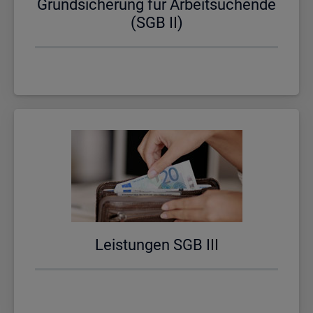
Grund­si­che­rung für Ar­beit­su­chen­de
(SGB II)
Leis­tun­gen SGB III