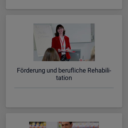
För­de­rung und be­ruf­li­che Re­ha­bi­li­
ta­ti­on