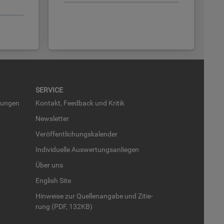
SER­VICE
run­gen
Kon­takt, Feed­back und Kri­tik
News­let­ter
Ver­öf­fent­li­chungs­ka­len­der
In­di­vi­du­el­le Aus­wer­tungs­an­lie­gen
Über uns
English Site
Hin­wei­se zur Quel­len­an­ga­be und Zi­tie­
rung (PDF, 132KB)