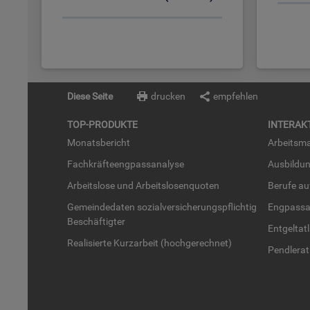
Diese Seite
drucken
empfehlen
TOP-PRO­DUK­TE
IN­TER­AK­
Mo­nats­be­richt
Ar­beits­ma
Fach­kräf­te­eng­pass­ana­ly­se
Aus­bil­du
Ar­beits­lo­se und Ar­beits­lo­sen­quo­ten
Be­ru­fe a
Ge­mein­de­da­ten so­zi­al­ver­si­che­rungs­pflich­tig
Eng­pass­a
Be­schäf­tig­ter
Ent­gel­t­at
Rea­li­sier­te Kurz­ar­beit (hoch­ge­rech­net)
Pend­ler­at