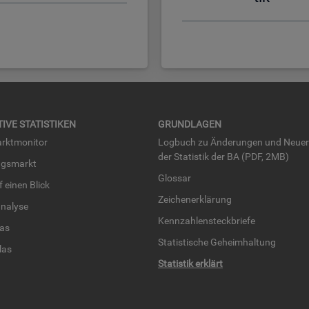
TI­VE STA­TIS­TI­KEN
GRUND­LA­GEN
rkt­mo­ni­tor
Log­buch zu Än­de­run­gen und Neue­
der Sta­tis­tik der BA (PDF, 2MB)
ngs­markt
Glos­sar
uf einen Blick
Zei­chen­er­klä­rung
na­ly­se
Kenn­zah­len­steck­brie­fe
­las
Sta­tis­ti­sche Ge­heim­hal­tung
­las
Sta­tis­tik er­klärt