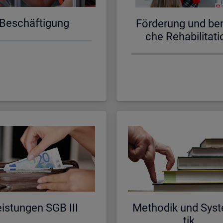
Be­schäf­ti­gung
För­de­rung und be­ru
che Re­ha­bi­li­ta­ti
is­tun­gen SGB III
Me­tho­dik und Sys­t
tik