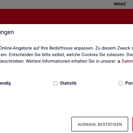
INHALT
lungen
Statistik erklärt
Online-Angebote auf Ihre Bedürfnisse anpassen. Zu diesem Zweck s
in. Entscheiden Sie bitte selbst, welche Cookies Sie zulassen. Di
eschrieben. Weitere Informationen erhalten Sie in unserer
Daten
:
GRUNDLAGEN
endig
Statistik
Per
Sta­tis­tik er­klärt
AUSWAHL BESTÄTIGEN
eise ver­stan­den wer­den. Ei­ner­seits kön­nen mit sta­tis­ti­schen In­for­ma