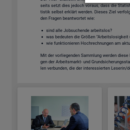
seits setzt dies je­doch vor­aus, dass die Sta­tis­
tis­tik selbst er­klärt wer­den. Die­ses Ziel ver­fol
den Fra­gen be­ant­wor­tet wie:
sind alle Job­su­chen­de ar­beits­los?
was be­deu­ten die Grö­ßen "Ar­beits­lo­sig­kei
wie funk­tio­nie­ren Hoch­rech­nun­gen am ak­tu
Mit der vor­lie­gen­den Samm­lung wer­den diese Bei
gen der Ar­beits­markt- und Grund­si­che­rungs­sta­
len ver­bun­den, die der in­ter­es­sier­ten Le­se­rin/