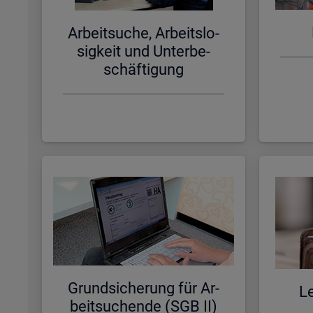
Ar­beit­su­che, Ar­beits­lo­
sig­keit und Un­ter­be­
schäf­ti­gung
Grund­si­che­rung für Ar­
Le
beit­su­chen­de (SGB II)