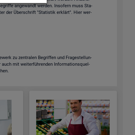
e­grif­fe an­ge­wandt wer­den. In­so­fern muss Sta­
er der Über­schrift "Sta­tis­tik er­klärt". Hier wer­
erk zu zen­tra­len Be­grif­fen und Fra­ge­stel­lun­
uch mit wei­ter­füh­ren­den In­for­ma­ti­ons­quel­
­chen.