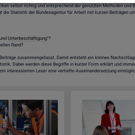
ti­ken selbst rich­tig und ent­spre­chend der ge­nutz­ten Me­tho­den und B
gt die Sta­tis­tik der Bun­des­agen­tur für Ar­beit mit kur­zen Bei­trä­gen unt
t und
Un­ter­be­schäf­ti­gung
"?
­el­len Rand?
­trä­ge zu­sam­men­ge­fasst. Damit ent­steht ein klei­nes Nach­schla­ge­w
tis­tik. Dabei wer­den diese Be­grif­fe in kur­zer Form er­klärt und immer a
dem in­ter­es­sier­ten Leser eine ver­tief­te Aus­ein­an­der­set­zung er­mög­li