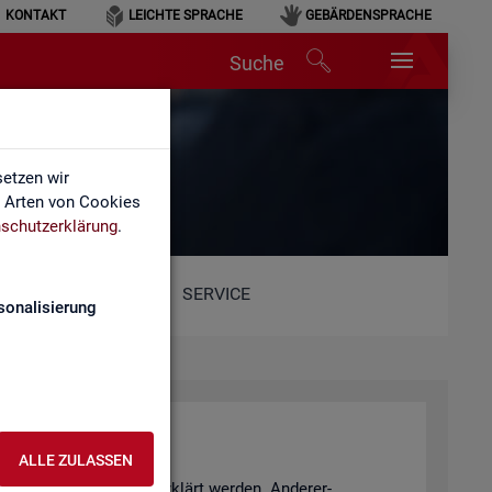
KONTAKT
LEICHTE SPRACHE
GEBÄRDENSPRACHE
Suche
etzen wir
e Arten von Cookies
schutzerklärung
.
SERVICE
sonalisierung
ALLE ZULASSEN
­tio­nen Sach­ver­hal­te er­klärt wer­den. An­de­rer­