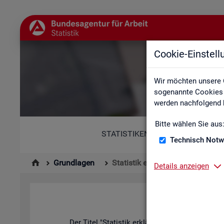
Cookie-Einstel
Wir möchten unsere 
sogenannte Cookies e
werden nachfolgend b
Bitte wählen Sie aus
STATISTIKEN
Technisch Notw
Grundlagen
Statistik erklärt
Details anzeigen
Der Titel "Sta­tis­tik er­klärt" kann in zwei­er­lei W