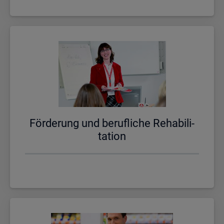
För­de­rung und be­ruf­li­che Re­ha­bi­li­
ta­ti­on