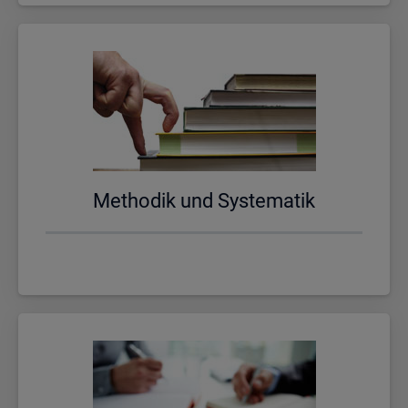
Me­tho­dik und Sys­te­ma­tik