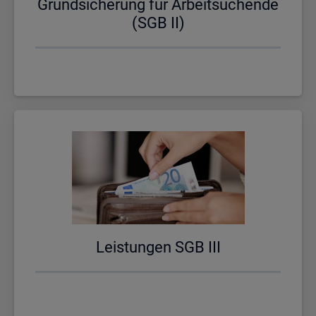
Grund­si­che­rung für Ar­beit­su­chen­de
(SGB II)
Leis­tun­gen SGB III