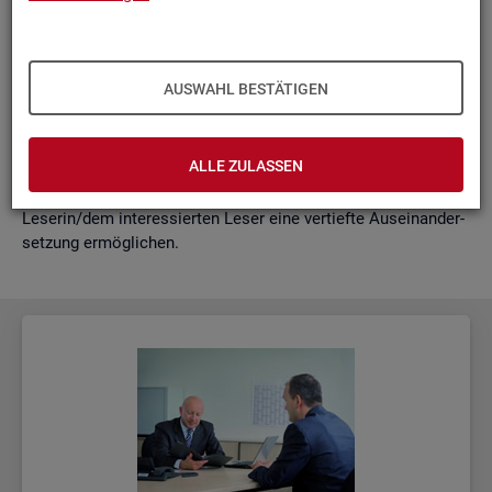
schäf­ti­gung
"?
wie funk­tio­nie­ren Hoch­rech­nun­gen am ak­tu­el­len Rand?
Mit der vor­lie­gen­den Samm­lung wer­den diese Bei­trä­ge zu­
AUSWAHL BESTÄTIGEN
sam­men­ge­fasst. Damit ent­steht ein klei­nes Nach­schla­ge­
werk zu zen­tra­len Be­grif­fen und Fra­ge­stel­lun­gen der Ar­beits­
markt- und Grund­si­che­rungs­sta­tis­tik. Dabei wer­den diese Be­
ALLE ZULASSEN
grif­fe in kur­zer Form er­klärt und immer auch mit wei­ter­füh­
ren­den In­for­ma­ti­ons­quel­len ver­bun­den, die der in­ter­es­sier­ten
Le­se­rin/dem in­ter­es­sier­ten Leser eine ver­tief­te Aus­ein­an­der­
set­zung er­mög­li­chen.