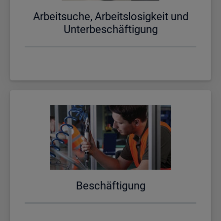
Ar­beit­su­che, Ar­beits­lo­sig­keit und
Un­ter­be­schäf­ti­gung
Be­schäf­ti­gung