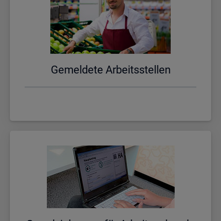
Ge­mel­de­te Ar­beits­stel­len