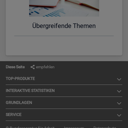
Über­grei­fen­de The­men
Diese Seite
empfehlen
TOP-PRO­DUK­TE
IN­TER­AK­TI­VE STA­TIS­TI­KEN
GRUND­LA­GEN
SER­VICE
© Bundesagentur für Arbeit
Impressum
Datenschutz