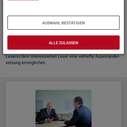
schäf­ti­gung
"?
wie funk­tio­nie­ren Hoch­rech­nun­gen am ak­tu­el­len Rand?
Mit der vor­lie­gen­den Samm­lung wer­den diese Bei­trä­ge zu­
AUSWAHL BESTÄTIGEN
sam­men­ge­fasst. Damit ent­steht ein klei­nes Nach­schla­ge­
werk zu zen­tra­len Be­grif­fen und Fra­ge­stel­lun­gen der Ar­beits­
markt- und Grund­si­che­rungs­sta­tis­tik. Dabei wer­den diese Be­
ALLE ZULASSEN
grif­fe in kur­zer Form er­klärt und immer auch mit wei­ter­füh­
ren­den In­for­ma­ti­ons­quel­len ver­bun­den, die der in­ter­es­sier­ten
Le­se­rin/dem in­ter­es­sier­ten Leser eine ver­tief­te Aus­ein­an­der­
set­zung er­mög­li­chen.