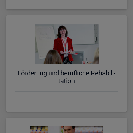
För­de­rung und be­ruf­li­che Re­ha­bi­li­
ta­ti­on