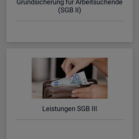
Grund­si­che­rung für Ar­beit­su­chen­de
(SGB II)
Leis­tun­gen SGB III