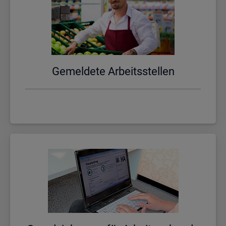
Ge­mel­de­te Ar­beits­stel­len