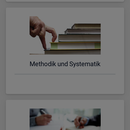
Me­tho­dik und Sys­te­ma­tik