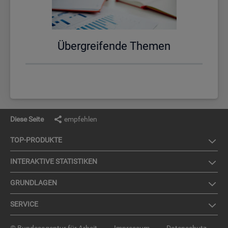
Über­grei­fen­de The­men
Diese Seite
empfehlen
TOP-PRO­DUK­TE
IN­TER­AK­TI­VE STA­TIS­TI­KEN
GRUND­LA­GEN
SER­VICE
© Bundesagentur für Arbeit
Impressum
Datenschutz