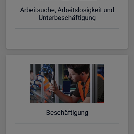
Ar­beit­su­che, Ar­beits­lo­sig­keit und
Un­ter­be­schäf­ti­gung
Be­schäf­ti­gung