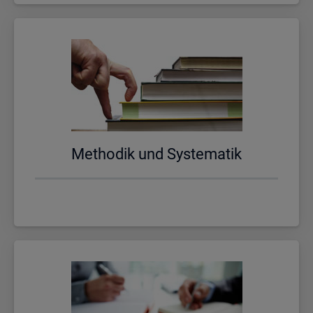
Me­tho­dik und Sys­te­ma­tik