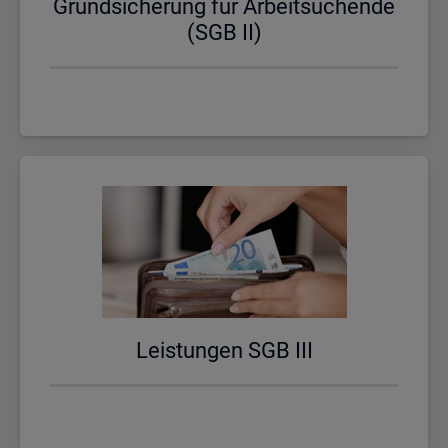
Grund­si­che­rung für Ar­beit­su­chen­de
(SGB II)
Leis­tun­gen SGB III