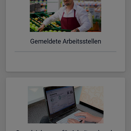
Ge­mel­de­te Ar­beits­stel­len