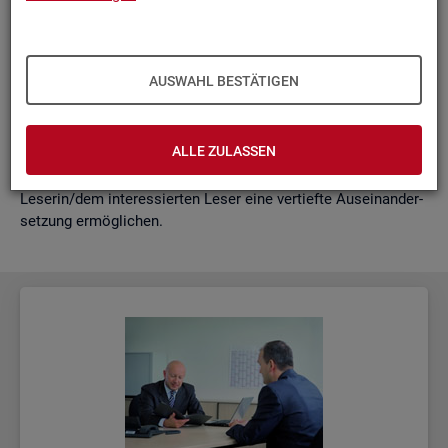
schäf­ti­gung
"?
wie funk­tio­nie­ren Hoch­rech­nun­gen am ak­tu­el­len Rand?
Mit der vor­lie­gen­den Samm­lung wer­den diese Bei­trä­ge zu­
AUSWAHL BESTÄTIGEN
sam­men­ge­fasst. Damit ent­steht ein klei­nes Nach­schla­ge­
werk zu zen­tra­len Be­grif­fen und Fra­ge­stel­lun­gen der Ar­beits­
markt- und Grund­si­che­rungs­sta­tis­tik. Dabei wer­den diese Be­
ALLE ZULASSEN
grif­fe in kur­zer Form er­klärt und immer auch mit wei­ter­füh­
ren­den In­for­ma­ti­ons­quel­len ver­bun­den, die der in­ter­es­sier­ten
Le­se­rin/dem in­ter­es­sier­ten Leser eine ver­tief­te Aus­ein­an­der­
set­zung er­mög­li­chen.