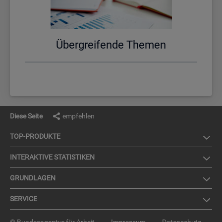
Über­grei­fen­de The­men
Diese Seite
empfehlen
TOP-PRO­DUK­TE
IN­TER­AK­TI­VE STA­TIS­TI­KEN
GRUND­LA­GEN
SER­VICE
© Bundesagentur für Arbeit
Impressum
Datenschutz