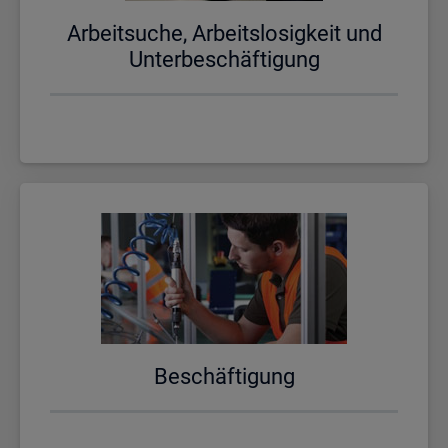
Ar­beit­su­che, Ar­beits­lo­sig­keit und
Un­ter­be­schäf­ti­gung
Be­schäf­ti­gung