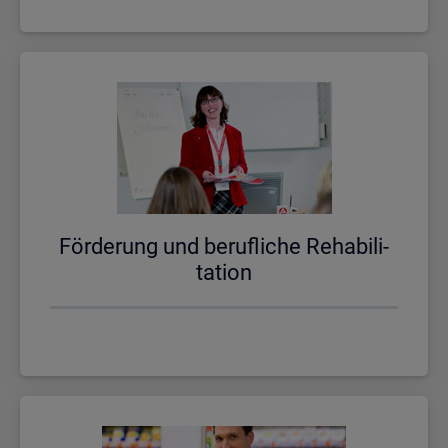
För­de­rung und be­ruf­li­che Re­ha­bi­li­
ta­ti­on