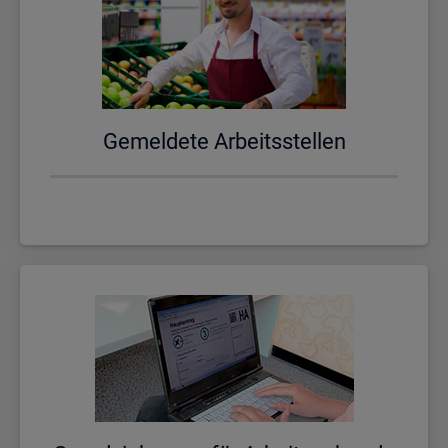
Ge­mel­de­te Ar­beits­stel­len