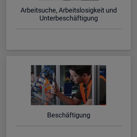
Ar­beit­su­che, Ar­beits­lo­sig­keit und
Un­ter­be­schäf­ti­gung
Be­schäf­ti­gung