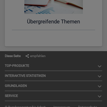
Über­grei­fen­de The­men
Diese Seite
empfehlen
TOP-PRO­DUK­TE
IN­TER­AK­TI­VE STA­TIS­TI­KEN
GRUND­LA­GEN
SER­VICE
© Bundesagentur für Arbeit
Impressum
Datenschutz