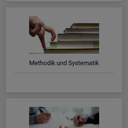
Me­tho­dik und Sys­te­ma­tik