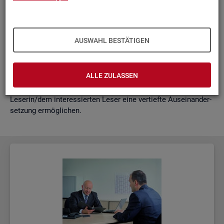
schäf­ti­gung
"?
wie funk­tio­nie­ren Hoch­rech­nun­gen am ak­tu­el­len Rand?
Mit der vor­lie­gen­den Samm­lung wer­den diese Bei­trä­ge zu­
AUSWAHL BESTÄTIGEN
sam­men­ge­fasst. Damit ent­steht ein klei­nes Nach­schla­ge­
werk zu zen­tra­len Be­grif­fen und Fra­ge­stel­lun­gen der Ar­beits­
markt- und Grund­si­che­rungs­sta­tis­tik. Dabei wer­den diese Be­
ALLE ZULASSEN
grif­fe in kur­zer Form er­klärt und immer auch mit wei­ter­füh­
ren­den In­for­ma­ti­ons­quel­len ver­bun­den, die der in­ter­es­sier­ten
Le­se­rin/dem in­ter­es­sier­ten Leser eine ver­tief­te Aus­ein­an­der­
set­zung er­mög­li­chen.