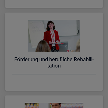
För­de­rung und be­ruf­li­che Re­ha­bi­li­
ta­ti­on