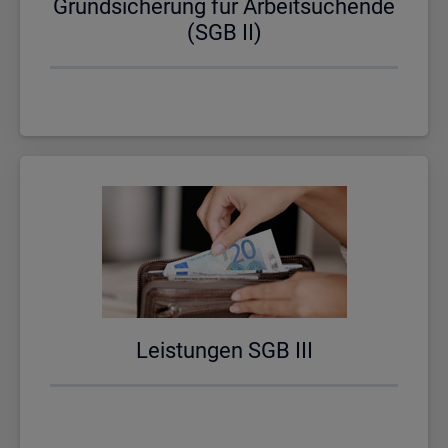
Grund­si­che­rung für Ar­beit­su­chen­de
(SGB II)
Leis­tun­gen SGB III